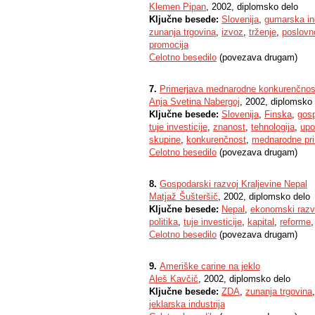
Klemen Pipan
, 2002, diplomsko delo
Ključne besede:
Slovenija
,
gumarska ind
zunanja trgovina
,
izvoz
,
trženje
,
poslovn
promocija
Celotno besedilo
(povezava drugam)
7.
Primerjava mednarodne konkurenčnosti
Anja Svetina Nabergoj
, 2002, diplomsko
Ključne besede:
Slovenija
,
Finska
,
gos
tuje investicije
,
znanost
,
tehnologija
,
upo
skupine
,
konkurenčnost
,
mednarodne pri
Celotno besedilo
(povezava drugam)
8.
Gospodarski razvoj Kraljevine Nepal
Matjaž Šušteršič
, 2002, diplomsko delo
Ključne besede:
Nepal
,
ekonomski razv
politika
,
tuje investicije
,
kapital
,
reforme
Celotno besedilo
(povezava drugam)
9.
Ameriške carine na jeklo
Aleš Kavčič
, 2002, diplomsko delo
Ključne besede:
ZDA
,
zunanja trgovina
jeklarska industrija