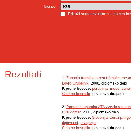
Išči po:
Prikaži samo rezultate s celotnim b
Rezultati
1.
Zunanja trgovina s perutninskim meso
Lovro Grubelnik
, 2008, diplomsko delo
Ključne besede:
perutnina
,
meso
,
zunan
Celotno besedilo
(povezava drugam)
2.
Pomen in uporaba ATA zvezkov v zuna
Eva Žontar
, 2001, diplomsko delo
Ključne besede:
Slovenija
,
zunanja trgo
dejavnost
,
izvajanje
Celotno besedilo
(povezava drugam)