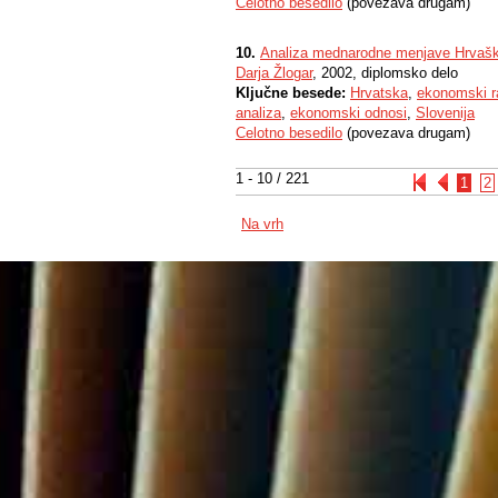
Celotno besedilo
(povezava drugam)
10.
Analiza mednarodne menjave Hrvašk
Darja Žlogar
, 2002, diplomsko delo
Ključne besede:
Hrvatska
,
ekonomski r
analiza
,
ekonomski odnosi
,
Slovenija
Celotno besedilo
(povezava drugam)
1 - 10 / 221
1
2
Na vrh