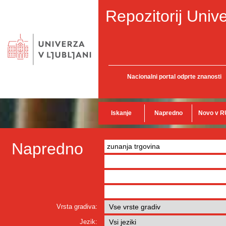
Repozitorij Unive
Nacionalni portal odprte znanosti
Iskanje
Napredno
Novo v R
Napredno
Vrsta gradiva:
Jezik: