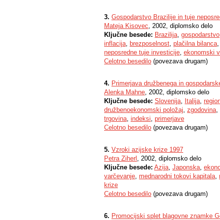
3.
Gospodarstvo Brazilije in tuje neposr
Mateja Kisovec
, 2002, diplomsko delo
Ključne besede:
Brazilija
,
gospodarstvo
inflacija
,
brezposelnost
,
plačilna bilanca
neposredne tuje investicije
,
ekonomski v
Celotno besedilo
(povezava drugam)
4.
Primerjava družbenega in gospodarske
Alenka Mahne
, 2002, diplomsko delo
Ključne besede:
Slovenija
,
Italija
,
regio
družbenoekonomski položaj
,
zgodovina
,
trgovina
,
indeksi
,
primerjave
Celotno besedilo
(povezava drugam)
5.
Vzroki azijske krize 1997
Petra Ziherl
, 2002, diplomsko delo
Ključne besede:
Azija
,
Japonska
,
ekono
varčevanje
,
mednarodni tokovi kapitala
,
krize
Celotno besedilo
(povezava drugam)
6.
Promocijski splet blagovne znamke Go