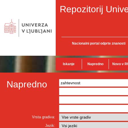
Repozitorij Unive
Nacionalni portal odprte znanosti
Iskanje
Napredno
Novo v R
Napredno
Vrsta gradiva:
Jezik: