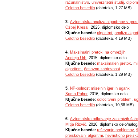
računalništvo
,
univerzitetni študij
,
diplom
Celotno besedilo
(datoteka, 1,27 MB)
3.
Avtomatska analiza algoritmov v pros
Ožbej Kresal
, 2025, diplomsko delo
Ključne besede:
algoritmi
,
analiza algor
Celotno besedilo
(datoteka, 4,19 MB)
4.
Maksimalni pretoki na omrežjih
Andreja Urh
, 2015, diplomsko delo
Ključne besede:
maksimalen pretok
,
mi
algoritem
,
časovna zahtevnost
Celotno besedilo
(datoteka, 1,29 MB)
5.
NP-polnost miselnih iger in ugank
Samo Pahor
, 2016, diplomsko delo
Ključne besede:
odločitveni problem
,
u
Celotno besedilo
(datoteka, 10,58 MB)
6.
Avtomatsko odkrivanje zanimivih šah
Mitja Rizvič
, 2016, diplomsko delo/nalog
Ključne besede:
reševanje problemov
,
preiskovalni algoritmi
,
hevristično preisk