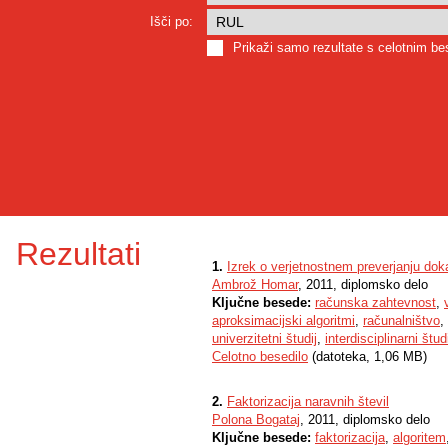
Išči po:
Prikaži samo rezultate s celotnim b
Rezultati
1.
Izrek o verjetnostnem preverjanju do
Ambrož Homar
, 2011, diplomsko delo
Ključne besede:
računska zahtevnost
,
aproksimacijski algoritmi
,
računalništvo
,
univerzitetni študij
,
interdisciplinarni študi
Celotno besedilo
(datoteka, 1,06 MB)
2.
Faktorizacija naravnih števil
Polona Bogataj
, 2011, diplomsko delo
Ključne besede:
faktorizacija
,
algoritem