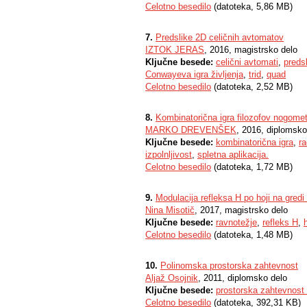
Celotno besedilo
(datoteka, 5,86 MB)
7.
Predslike 2D celičnih avtomatov
IZTOK JERAS
, 2016, magistrsko delo
Ključne besede:
celični avtomati
,
preds
Conwayeva igra življenja
,
trid
,
quad
Celotno besedilo
(datoteka, 2,52 MB)
8.
Kombinatorična igra filozofov nogome
MARKO DREVENŠEK
, 2016, diplomsko
Ključne besede:
kombinatorična igra
,
r
izpolnljivost
,
spletna aplikacija.
Celotno besedilo
(datoteka, 1,72 MB)
9.
Modulacija refleksa H po hoji na gredi r
Nina Misotič
, 2017, magistrsko delo
Ključne besede:
ravnotežje
,
refleks H
,
Celotno besedilo
(datoteka, 1,48 MB)
10.
Polinomska prostorska zahtevnost
Aljaž Osojnik
, 2011, diplomsko delo
Ključne besede:
prostorska zahtevnost 
Celotno besedilo
(datoteka, 392,31 KB)