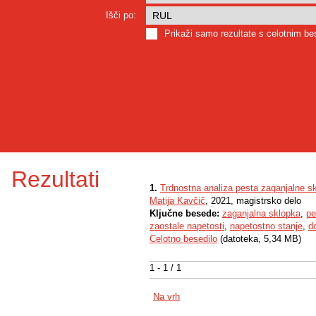
Išči po:
Prikaži samo rezultate s celotnim b
Rezultati
1.
Trdnostna analiza pesta zaganjalne s
Matija Kavčič
, 2021, magistrsko delo
Ključne besede:
zaganjalna sklopka
,
pe
zaostale napetosti
,
napetostno stanje
,
d
Celotno besedilo
(datoteka, 5,34 MB)
1 - 1 / 1
Na vrh