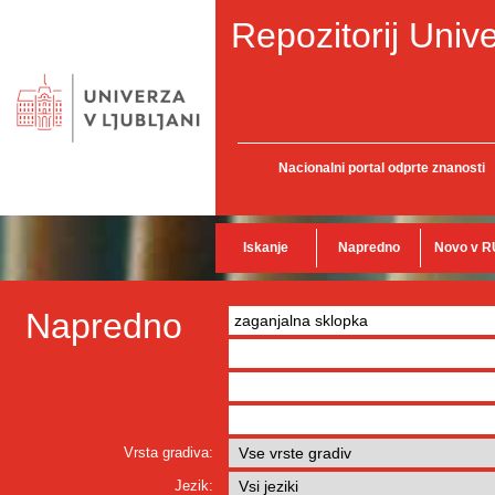
Repozitorij Unive
Nacionalni portal odprte znanosti
Iskanje
Napredno
Novo v R
Napredno
Vrsta gradiva:
Jezik: