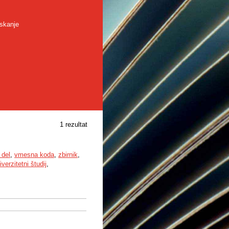
skanje
1 rezultat
 del
,
vmesna koda
,
zbirnik
,
iverzitetni študij
,