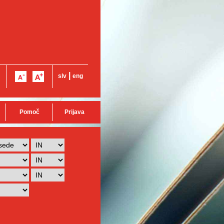
|
slv
eng
Pomoč
Prijava