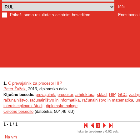
Išči
Prikaži samo rezultate s celotnim besedilom
Enostavno i
1.
C prevajalnik za procesor HIP
Peter Žužek
, 2013, diplomsko delo
Ključne besede:
prevajalnik
,
procesor
,
arhitektura
,
sklad
,
HIP
,
GCC
,
zadnji
računalništvo
,
računalništvo in informatika
,
računalništvo in matematika
,
un
interdisciplinarni študij
,
diplomske naloge
Celotno besedilo
(datoteka, 504,48 KB)
1 - 1 / 1
1
Iskanje izvedeno v 0.02 sek.
Na vrh