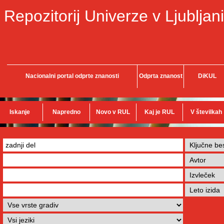
Repozitorij Univerze v Ljubljani
Nacionalni portal odprte znanosti
Odprta znanost
DiKUL
Iskanje
Napredno
Novo v RUL
Kaj je RUL
V številkah