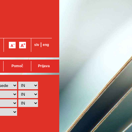
|
slv
eng
Pomoč
Prijava