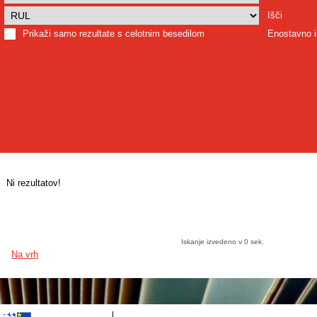
Išči
Prikaži samo rezultate s celotnim besedilom
Enostavno i
Ni rezultatov!
Iskanje izvedeno v 0 sek.
Na vrh