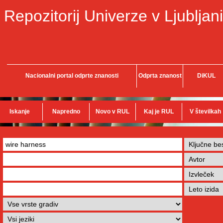
Repozitorij Univerze v Ljubljani
Nacionalni portal odprte znanosti
Odprta znanost
DiKUL
Iskanje
Napredno
Novo v RUL
Kaj je RUL
V številkah