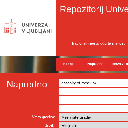
Repozitorij Unive
Nacionalni portal odprte znanosti
Iskanje
Napredno
Novo v R
Napredno
Vrsta gradiva:
Jezik: