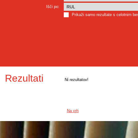
Išči po:
Prikaži samo rezultate s celotnim b
Rezultati
Ni rezultatov!
Na vrh