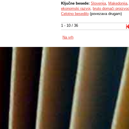
Ključne besede:
Slovenija
,
Makedonija
ekonomski razvoj
,
bruto domači proizvo
Celotno besedilo
(povezava drugam)
1 - 10 / 36
Na vrh