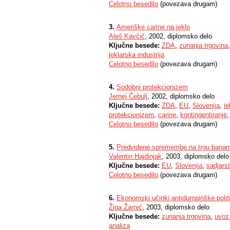
Celotno besedilo
(povezava drugam)
3.
Ameriške carine na jeklo
Aleš Kavčič
, 2002, diplomsko delo
Ključne besede:
ZDA
,
zunanja trgovina
jeklarska industrija
Celotno besedilo
(povezava drugam)
4.
Sodobni protekcionizem
Jernej Čebulj
, 2002, diplomsko delo
Ključne besede:
ZDA
,
EU
,
Slovenija
,
je
protekcionizem
,
carine
,
kontingentiranje
Celotno besedilo
(povezava drugam)
5.
Predvidene spremembe na trgu banan v
Valentin Hajdinjak
, 2003, diplomsko delo
Ključne besede:
EU
,
Slovenija
,
sadjars
Celotno besedilo
(povezava drugam)
6.
Ekonomski učinki antidumpinške politi
Žiga Žarnić
, 2003, diplomsko delo
Ključne besede:
zunanja trgovina
,
uvoz
analiza