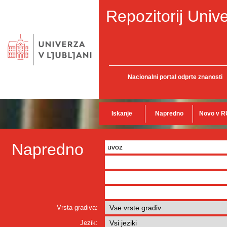
Repozitorij Unive
Nacionalni portal odprte znanosti
Iskanje
Napredno
Novo v R
Napredno
Vrsta gradiva:
Jezik: