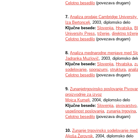
Celotno besedilo
(povezava drugam)
7.
Analiza prodaje Cambridge University 
Iza Bertoncelj
, 2003, diplomsko delo
Ključne besede:
Slovenija
,
Hrvatska
,
B
University Press
,
trženje
,
direktno trženj
Celotno besedilo
(povezava drugam)
8.
Analiza mednarodne menjave med Slo
Jadranka Muzlovič
, 2003, diplomsko del
Ključne besede:
Slovenija
,
Hrvatska
,
zu
sodelovanje
,
sporazumi
,
struktura
,
anali
Celotno besedilo
(povezava drugam)
9.
Zunanjetrgovinsko poslovanje Pivovar
proizvodnje za izvoz
Mojca Kumelj
, 2004, diplomsko delo
Ključne besede:
Slovenija
,
pivovarstvo
uspešnost poslovanja
,
zunanja trgovina
Celotno besedilo
(povezava drugam)
10.
Zunanje trgovinsko sodelovanje med 
Aljoša Žerovnik
, 2004, diplomsko delo