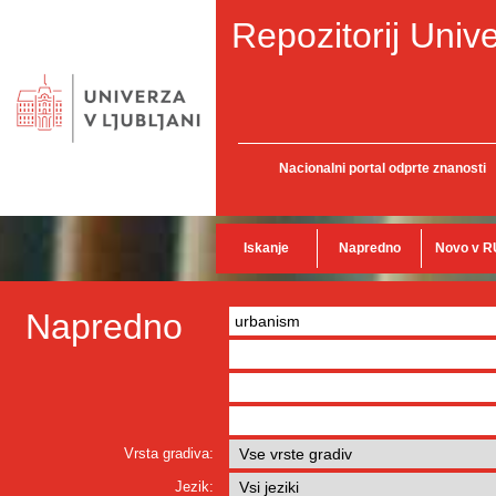
Repozitorij Unive
Nacionalni portal odprte znanosti
Iskanje
Napredno
Novo v R
Napredno
Vrsta gradiva:
Jezik: