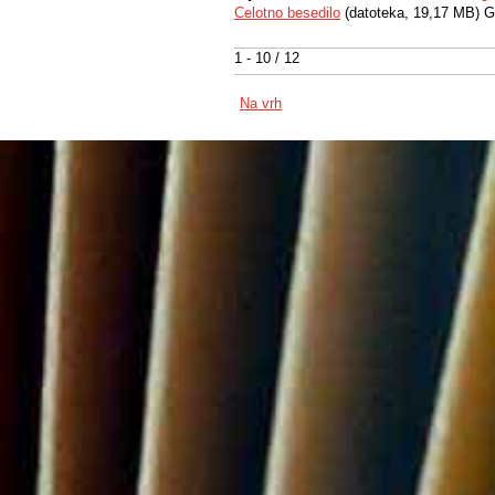
Celotno besedilo
(datoteka, 19,17 MB) G
1 - 10 / 12
Na vrh