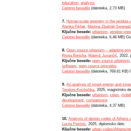
education
,
analysis
Celotno besedilo
(datoteka, 2,73 MB)
7.
Human-scale greenery in the window 
Alenka Fikfak
,
Martina Zbašnik-Senegač
Ključne besede:
urbanism
,
window view
Celotno besedilo
(datoteka, 6,46 MB) Gr
8.
Open source urbanism – adapting princ
Rrona Berisha
,
Matevž Juvančič
, 2022, 
Ključne besede:
open source urbanism
software
,
open source principles
Celotno besedilo
(datoteka, 769,61 KB) 
9.
An analysis of smart energy and smart 
Teodora Kochishka
, 2025, magistrsko de
Ključne besede:
urbanism
,
cities
,
mobili
development
,
comparisons
Celotno besedilo
(datoteka, 4,37 MB)
10.
Analysis of design codes of Athens a
Lucija Petrinić
, 2025, diplomsko delo
Ključne besede:
urban codes/Athens/gr