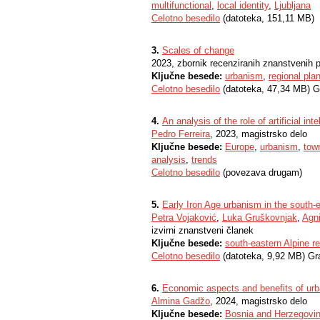
multifunctional
,
local identity
,
Ljubljana
Celotno besedilo
(datoteka, 151,11 MB)
3.
Scales of change
2023, zbornik recenziranih znanstvenih p
Ključne besede:
urbanism
,
regional pla
Celotno besedilo
(datoteka, 47,34 MB) G
4.
An analysis of the role of artificial in
Pedro Ferreira
, 2023, magistrsko delo
Ključne besede:
Europe
,
urbanism
,
tow
analysis
,
trends
Celotno besedilo
(povezava drugam)
5.
Early Iron Age urbanism in the south-e
Petra Vojaković
,
Luka Gruškovnjak
,
Agni
izvirni znanstveni članek
Ključne besede:
south-eastern Alpine r
Celotno besedilo
(datoteka, 9,92 MB) Gr
6.
Economic aspects and benefits of ur
Almina Gadžo
, 2024, magistrsko delo
Ključne besede:
Bosnia and Herzegovi