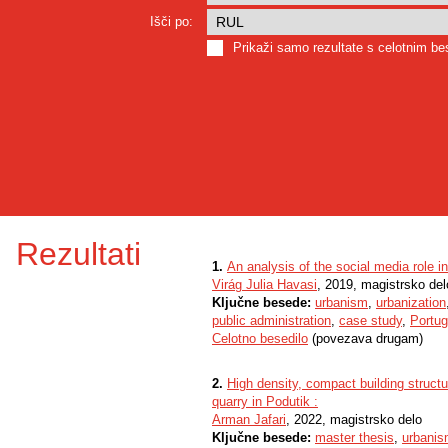
Išči po:
Prikaži samo rezultate s celotnim b
Rezultati
1.
An analysis of the social media role in
Virág Julia Havasi
, 2019, magistrsko del
Ključne besede:
urbanism
,
urbanization
public administration
,
case study
,
Portug
Celotno besedilo
(povezava drugam)
2.
High density, compact building struct
quarry in Podutik :
Arman Jafari
, 2022, magistrsko delo
Ključne besede:
master thesis
,
urbani