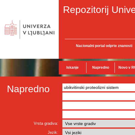
Repozitorij Unive
Nacionalni portal odprte znanosti
Iskanje
Napredno
Novo v R
Napredno
Vrsta gradiva:
Jezik: