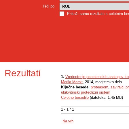
Išči po:
Prikaži samo rezultate s celotnim b
Rezultati
1.
Vrednotenje psoralenskih analogov k
Marija Marolt
, 2014, magistrsko delo
Ključne besede:
proteasom
,
zaviralci 
ubikvitinski proteolizni sistem
Celotno besedilo
(datoteka, 1,45 MB)
1 - 1 / 1
Na vrh