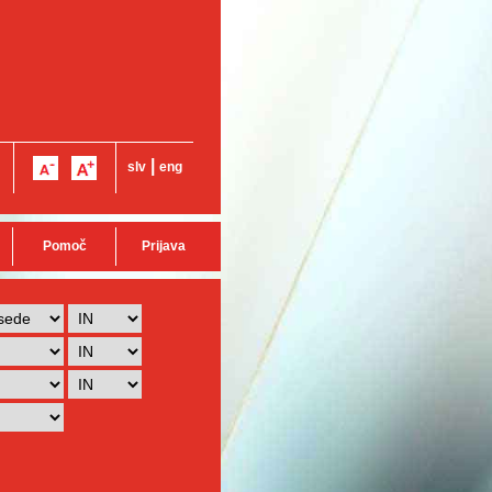
|
slv
eng
Pomoč
Prijava