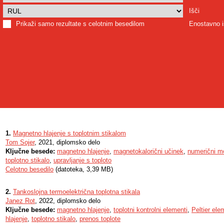
Išči
Prikaži samo rezultate s celotnim besedilom
Enostavno i
1.
Magnetno hlajenje s toplotnim stikalom
Tom Sojer
, 2021, diplomsko delo
Ključne besede:
magnetno hlajenje
,
magnetokalorični učinek
,
numerični m
toplotno stikalo
,
upravljanje s toploto
Celotno besedilo
(datoteka, 3,39 MB)
2.
Tankoslojna termoelektrična toplotna stikala
Janez Rot
, 2022, diplomsko delo
Ključne besede:
magnetno hlajenje
,
toplotni kontrolni elementi
,
Peltier ele
hlajenje
,
toplotno stikalo
,
prenos toplote