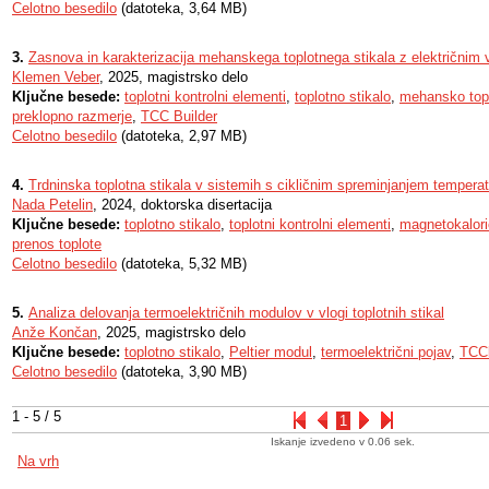
Celotno besedilo
(datoteka, 3,64 MB)
3.
Zasnova in karakterizacija mehanskega toplotnega stikala z električnim
Klemen Veber
, 2025, magistrsko delo
Ključne besede:
toplotni kontrolni elementi
,
toplotno stikalo
,
mehansko topl
preklopno razmerje
,
TCC Builder
Celotno besedilo
(datoteka, 2,97 MB)
4.
Trdninska toplotna stikala v sistemih s cikličnim spreminjanjem tempera
Nada Petelin
, 2024, doktorska disertacija
Ključne besede:
toplotno stikalo
,
toplotni kontrolni elementi
,
magnetokalori
prenos toplote
Celotno besedilo
(datoteka, 5,32 MB)
5.
Analiza delovanja termoelektričnih modulov v vlogi toplotnih stikal
Anže Končan
, 2025, magistrsko delo
Ključne besede:
toplotno stikalo
,
Peltier modul
,
termoelektrični pojav
,
TCCb
Celotno besedilo
(datoteka, 3,90 MB)
1 - 5 / 5
1
Iskanje izvedeno v 0.06 sek.
Na vrh