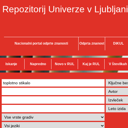
Repozitorij Univerze v Ljubljani
Nacionalni portal odprte znanosti
Odprta znanost
DiKUL
Iskanje
Napredno
Novo v RUL
Kaj je RUL
V številkah