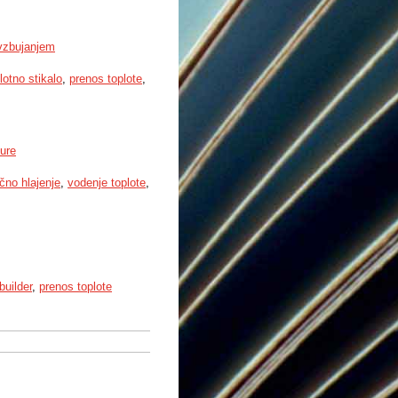
 vzbujanjem
otno stikalo
,
prenos toplote
,
ture
čno hlajenje
,
vodenje toplote
,
uilder
,
prenos toplote