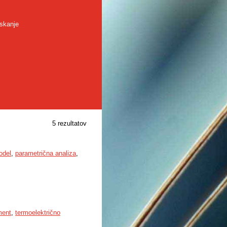
skanje
5 rezultatov
odel
,
parametrična analiza
,
ment
,
termoelektrično