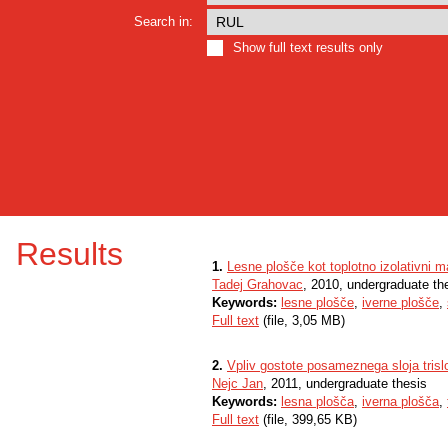
Search in:
Show full text results only
Results
1.
Lesne plošče kot toplotno izolativni ma
Tadej Grahovac
, 2010, undergraduate th
Keywords:
lesne plošče
,
iverne plošče
,
Full text
(file, 3,05 MB)
2.
Vpliv gostote posameznega sloja trislo
Nejc Jan
, 2011, undergraduate thesis
Keywords:
lesna plošča
,
iverna plošča
,
Full text
(file, 399,65 KB)