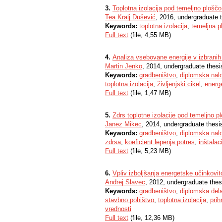
3.
Toplotna izolacija pod temeljno ploščo 
Tea Kralj Dušević
, 2016, undergraduate 
Keywords:
toplotna izolacija
,
temeljna p
Full text
(file, 4,55 MB)
4.
Analiza vsebovane energije v izbranih
Martin Jenko
, 2014, undergraduate thesi
Keywords:
gradbeništvo
,
diplomska nal
toplotna izolacija
,
življenjski cikel
,
energ
Full text
(file, 1,47 MB)
5.
Zdrs toplotne izolacije pod temeljno 
Janez Mikec
, 2014, undergraduate thesi
Keywords:
gradbeništvo
,
diplomska nal
zdrsa
,
koeficient lepenja potres
,
inštalac
Full text
(file, 5,23 MB)
6.
Vpliv izboljšanja energetske učinkovi
Andrej Slavec
, 2012, undergraduate thes
Keywords:
gradbeništvo
,
diplomska del
stavbno pohištvo
,
toplotna izolacija
,
prih
vrednosti
Full text
(file, 12,36 MB)