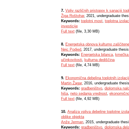
7.
Vpliv različnih pristopov k sanaciji to
Žiga Roštohar
, 2021, undergraduate thes
Keywords:
toplotni most
,
toplotna izolac
investicije
Full text
(file, 3,30 MB)
8.
Energetska obnova kulturno zaščiten
Nejc Podjed
, 2017, undergraduate thesis
Keywords:
Energetska bilanca
,
kmečka 
učinkovitosti
,
kulturna dediščina
Full text
(file, 4,74 MB)
9.
Ekonomična debelina toplotnih izolac
Martin Žagar
, 2016, undergraduate thesi
Keywords:
gradbeništvo
,
diplomska nal
hiša
,
neto sedanja vrednost
,
ekonomičnos
Full text
(file, 4,92 MB)
10.
Analiza vpliva debeline toplotne izol
oblike objekta
Anže Jerman
, 2015, undergraduate thes
Keywords:
gradbeništvo
,
diplomska del