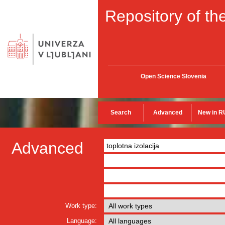
Repository of the
Open Science Slovenia
Search
Advanced
New in R
Advanced
Work type:
Language: