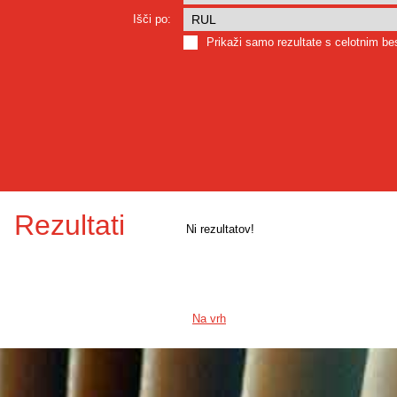
Išči po:
Prikaži samo rezultate s celotnim b
Rezultati
Ni rezultatov!
Na vrh