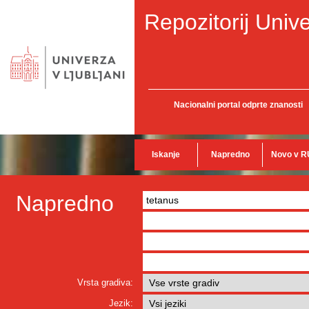
Repozitorij Unive
Nacionalni portal odprte znanosti
Iskanje
Napredno
Novo v R
Napredno
Vrsta gradiva:
Jezik: