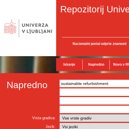
Repozitorij Unive
Nacionalni portal odprte znanosti
Iskanje
Napredno
Novo v R
Napredno
Vrsta gradiva:
Jezik: