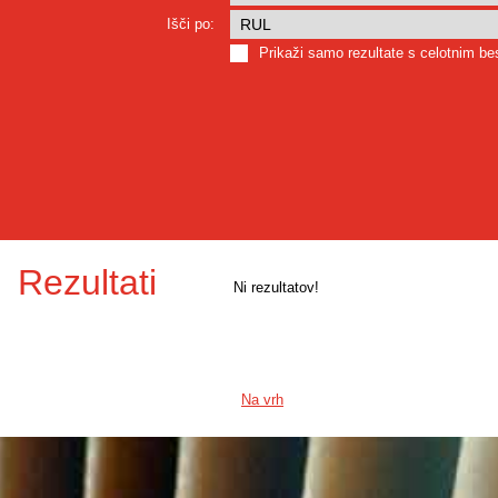
Išči po:
Prikaži samo rezultate s celotnim b
Rezultati
Ni rezultatov!
Na vrh