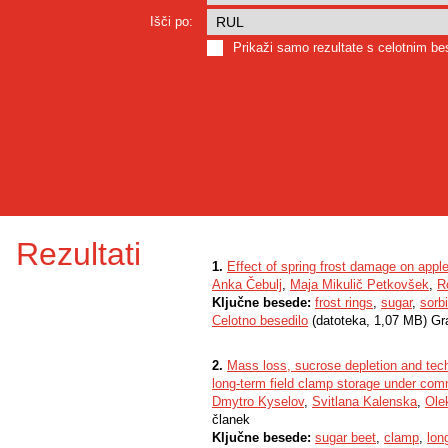
Išči po:
Prikaži samo rezultate s celotnim b
Rezultati
1.
Effect of spring frost damage on apple
Anka Čebulj
,
Maja Mikulič Petkovšek
,
R
Ključne besede:
frost rings
,
sugar
,
sorbi
Celotno besedilo
(datoteka, 1,07 MB) Gr
2.
Mass loss, sucrose depletion and tech
long-term field clamp storage under com
Dmytro Kyselov
,
Svitlana Kalenska
,
Ole
članek
Ključne besede:
sugar beet
,
clamp
,
lon