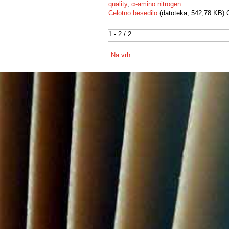
quality
,
α-amino nitrogen
Celotno besedilo
(datoteka, 542,78 KB) 
1 - 2 / 2
Na vrh