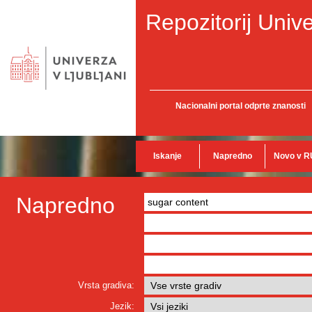
Repozitorij Unive
Nacionalni portal odprte znanosti
Iskanje
Napredno
Novo v R
Napredno
Vrsta gradiva:
Jezik: