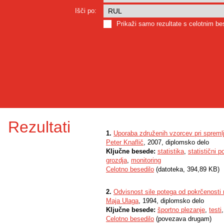
Išči po:
Prikaži samo rezultate s celotnim b
Rezultati
1.
Uporaba združenih vzorcev pri spreml
Peter Knaflič
, 2007, diplomsko delo
Ključne besede:
statistika
,
statistični p
grozdja
,
monitoring
Celotno besedilo
(datoteka, 394,89 KB)
2.
Odvisnost sile potega od pokrčenosti 
Maja Ulaga
, 1994, diplomsko delo
Ključne besede:
športno plezanje
,
testi
Celotno besedilo
(povezava drugam)