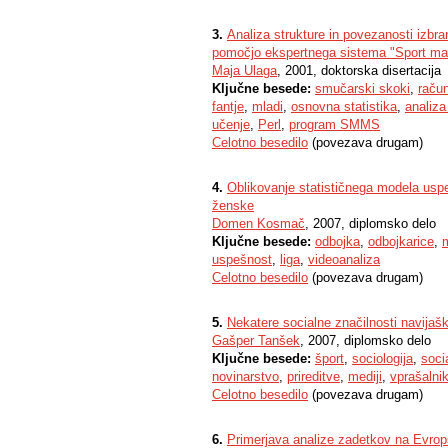
3.
Analiza strukture in povezanosti izbr
pomočjo ekspertnega sistema "Sport ma
Maja Ulaga
, 2001, doktorska disertacija
Ključne besede:
smučarski skoki
,
račun
fantje
,
mladi
,
osnovna statistika
,
analiza
učenje
,
Perl
,
program SMMS
Celotno besedilo
(povezava drugam)
4.
Oblikovanje statističnega modela uspeš
ženske
Domen Kosmač
, 2007, diplomsko delo
Ključne besede:
odbojka
,
odbojkarice
,
uspešnost
,
liga
,
videoanaliza
Celotno besedilo
(povezava drugam)
5.
Nekatere socialne značilnosti navijaš
Gašper Tanšek
, 2007, diplomsko delo
Ključne besede:
šport
,
sociologija
,
soci
novinarstvo
,
prireditve
,
mediji
,
vprašalni
Celotno besedilo
(povezava drugam)
6.
Primerjava analize zadetkov na Evrop