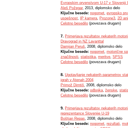
Evropskim prvenstvom U-17 v Sloveniji 
Aleš Požegar
, 2013, diplomsko delo
Ključne besede:
nogomet
,
evropsko pr
uspešnost
,
IP kamera
,
Prozone3
,
2D an
Celotno besedilo
(povezava drugam)
7.
Primerjava rezultatov nekaterih motor
Dravograd in NZ Lavanttal
Damijan Peruš
, 2008, diplomsko delo
Ključne besede:
nogomet
,
motorične sp
značilnosti
,
statistika
,
meritve
,
SPSS
Celotno besedilo
(povezava drugam)
8.
Ugotavljanje nekaterih parametrov sta
igrah v Atenah 2004
Primož Dirntiš
, 2008, diplomsko delo
Ključne besede:
odbojka
,
ženske
,
stati
Celotno besedilo
(povezava drugam)
9.
Primerjava rezultatov nekaterih motor
reprezentance Slovenije U-19
Boštjan Repas
, 2008, diplomsko delo
Ključne besede:
nogomet
,
rezultati
,
mot