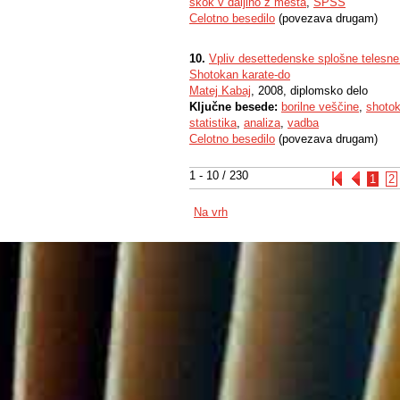
skok v daljino z mesta
,
SPSS
Celotno besedilo
(povezava drugam)
10.
Vpliv desettedenske splošne telesne
Shotokan karate-do
Matej Kabaj
, 2008, diplomsko delo
Ključne besede:
borilne veščine
,
shotok
statistika
,
analiza
,
vadba
Celotno besedilo
(povezava drugam)
1 - 10 / 230
1
2
Na vrh