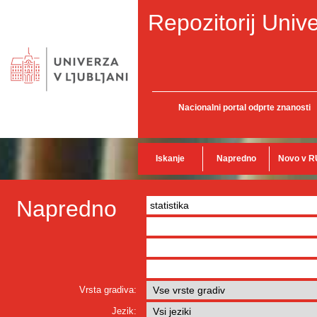
Repozitorij Unive
Nacionalni portal odprte znanosti
Iskanje
Napredno
Novo v R
Napredno
Vrsta gradiva:
Jezik: