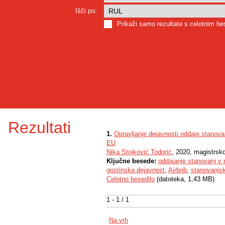
Išči po:
Prikaži samo rezultate s celotnim b
Rezultati
1.
Opravljanje dejavnosti oddaje stanovan
EU
Nika Stojković Todorić
, 2020, magistrsk
Ključne besede:
oddajanje stanovanj v
gostinska dejavnost
,
Airbnb
,
stanovanjs
Celotno besedilo
(datoteka, 1,43 MB)
1 - 1 / 1
Na vrh