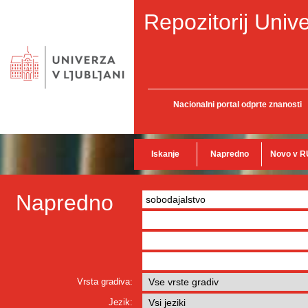
Repozitorij Unive
Nacionalni portal odprte znanosti
Iskanje
Napredno
Novo v R
Napredno
Vrsta gradiva:
Jezik: