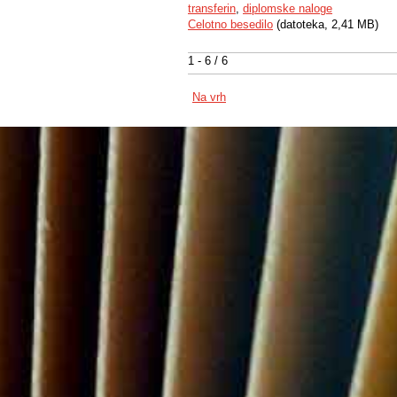
transferin
,
diplomske naloge
Celotno besedilo
(datoteka, 2,41 MB)
1 - 6 / 6
Na vrh