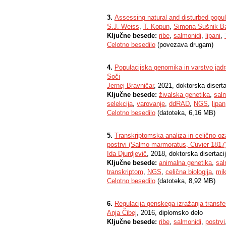
3.
Assessing natural and disturbed popul
S.J. Weiss
,
T. Kopun
,
Simona Sušnik B
Ključne besede:
ribe
,
salmonidi
,
lipani
,
Celotno besedilo
(povezava drugam)
4.
Populacijska genomika in varstvo jadr
Soči
Jernej Bravničar
, 2021, doktorska diserta
Ključne besede:
živalska genetika
,
sal
selekcija
,
varovanje
,
ddRAD
,
NGS
,
lipan
Celotno besedilo
(datoteka, 6,16 MB)
5.
Transkriptomska analiza in celično o
postrvi (Salmo marmoratus, Cuvier 1817
Ida Djurdjevič
, 2018, doktorska disertaci
Ključne besede:
animalna genetika
,
sal
transkriptom
,
NGS
,
celična biologija
,
mik
Celotno besedilo
(datoteka, 8,92 MB)
6.
Regulacija genskega izražanja transfe
Anja Čibej
, 2016, diplomsko delo
Ključne besede:
ribe
,
salmonidi
,
postrvi