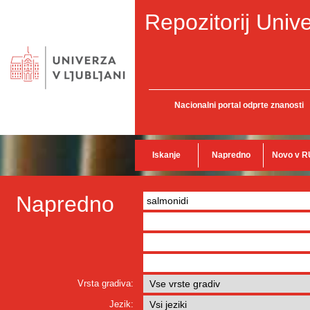
Repozitorij Unive
Nacionalni portal odprte znanosti
Iskanje
Napredno
Novo v R
Napredno
Vrsta gradiva:
Jezik: