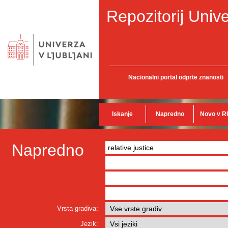
Repozitorij Unive
Nacionalni portal odprte znanosti
Iskanje
Napredno
Novo v R
Napredno
Vrsta gradiva:
Jezik: