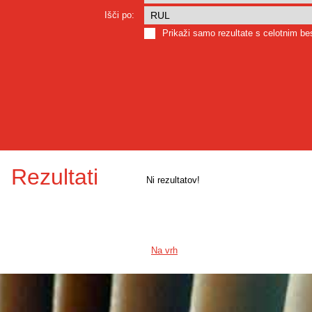
Išči po:
Prikaži samo rezultate s celotnim b
Rezultati
Ni rezultatov!
Na vrh