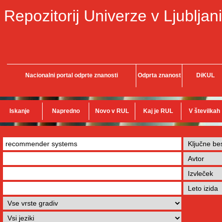
Repozitorij Univerze v Ljubljani
Nacionalni portal odprte znanosti
Odprta znanost
DiKUL
Iskanje
Napredno
Novo v RUL
Kaj je RUL
V številkah