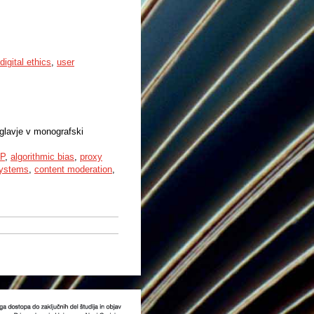
digital ethics
,
user
oglavje v monografski
P
,
algorithmic bias
,
proxy
ystems
,
content moderation
,