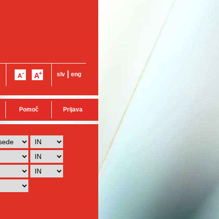
|
slv
eng
Pomoč
Prijava