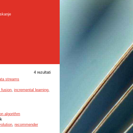
skanje
4 rezultati
data streams
 fusion
,
incremental learning
,
on algorithm
ek
olution
,
recommender