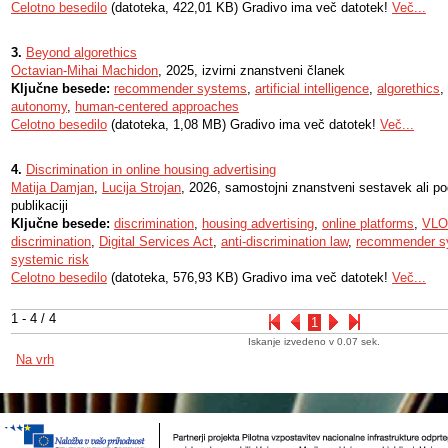
Celotno besedilo
(datoteka, 422,01 KB) Gradivo ima več datotek!
Več...
3.
Beyond algorethics
Octavian-Mihai Machidon
, 2025, izvirni znanstveni članek
Ključne besede:
recommender systems
,
artificial intelligence
,
algorethics
,
autonomy
,
human-centered approaches
Celotno besedilo
(datoteka, 1,08 MB) Gradivo ima več datotek!
Več...
4.
Discrimination in online housing advertising
Matija Damjan
,
Lucija Strojan
, 2026, samostojni znanstveni sestavek ali p
publikaciji
Ključne besede:
discrimination
,
housing advertising
,
online platforms
,
VLO
discrimination
,
Digital Services Act
,
anti-discrimination law
,
recommender s
systemic risk
Celotno besedilo
(datoteka, 576,93 KB) Gradivo ima več datotek!
Več...
1 - 4 / 4
1
Iskanje izvedeno v 0.07 sek.
Na vrh