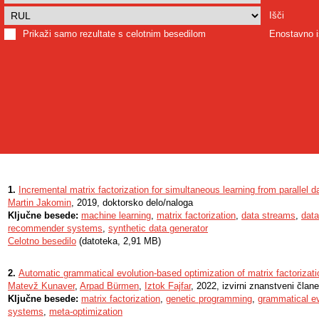
Išči
Prikaži samo rezultate s celotnim besedilom
Enostavno i
1.
Incremental matrix factorization for simultaneous learning from parallel 
Martin Jakomin
, 2019, doktorsko delo/naloga
Ključne besede:
machine learning
,
matrix factorization
,
data streams
,
data
recommender systems
,
synthetic data generator
Celotno besedilo
(datoteka, 2,91 MB)
2.
Automatic grammatical evolution-based optimization of matrix factorizati
Matevž Kunaver
,
Arpad Bürmen
,
Iztok Fajfar
, 2022, izvirni znanstveni član
Ključne besede:
matrix factorization
,
genetic programming
,
grammatical ev
systems
,
meta-optimization