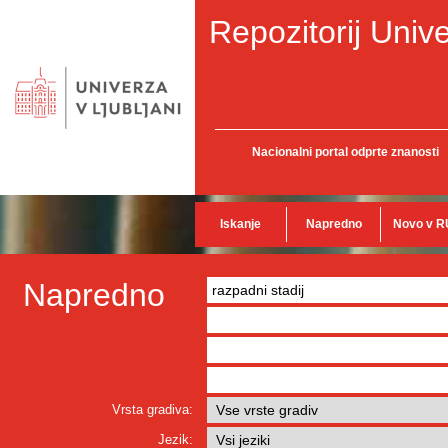
Repozitorij Unive
Nacionalni portal odprte znanosti
Iskanje
Napredno
Novo v R
Napredno
Vrsta gradiva:
Jezik: