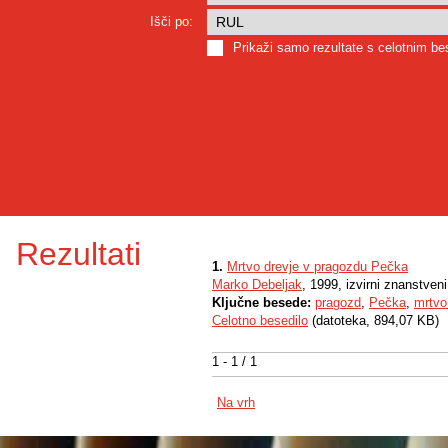
Išči po:
Prikaži samo rezultate s celotnim b
Rezultati
1.
Mrtvo drevje v pragozdu Pečka
Marko Debeljak
, 1999, izvirni znanstven
Ključne besede:
pragozd
,
Pečka
,
mrtvo
Celotno besedilo
(datoteka, 894,07 KB)
1 - 1 / 1
Na vrh