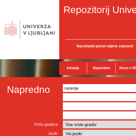
Repozitorij Unive
Nacionalni portal odprte znanosti
Iskanje
Napredno
Novo v R
Napredno
Vrsta gradiva:
Jezik: