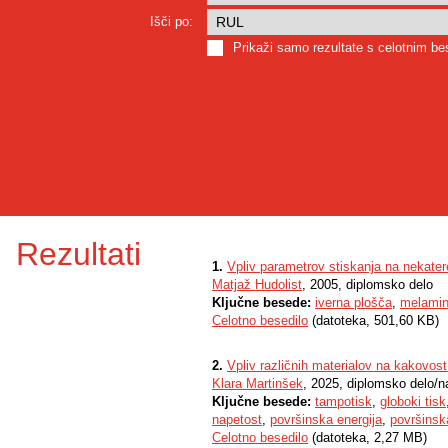
Išči po:
Prikaži samo rezultate s celotnim b
Rezultati
1.
Vpliv parametrov stiskanja na nekater
Matjaž Hudolist
, 2005, diplomsko delo
Ključne besede:
iverna plošča
,
melamin
Celotno besedilo
(datoteka, 501,60 KB)
2.
Vpliv različnih materialov na kakovos
Klara Martinšek
, 2025, diplomsko delo/n
Ključne besede:
tampotisk
,
globoki tisk
napetost
,
površinska energija
,
površinsk
Celotno besedilo
(datoteka, 2,27 MB)