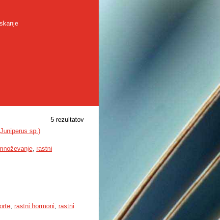
skanje
5 rezultatov
Juniperus sp.)
množevanje
,
rastni
orte
,
rastni hormoni
,
rastni