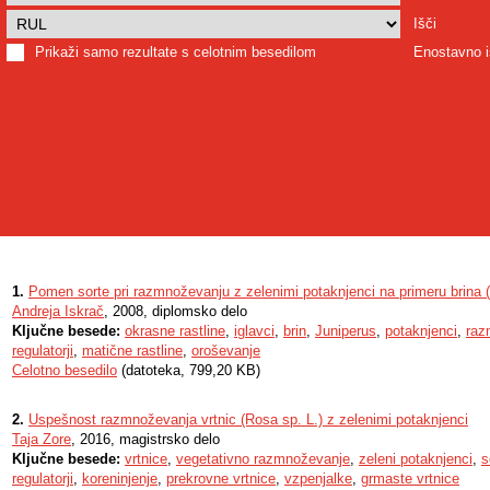
Išči
Prikaži samo rezultate s celotnim besedilom
Enostavno i
1.
Pomen sorte pri razmnoževanju z zelenimi potaknjenci na primeru brina (
Andreja Iskrač
, 2008, diplomsko delo
Ključne besede:
okrasne rastline
,
iglavci
,
brin
,
Juniperus
,
potaknjenci
,
raz
regulatorji
,
matične rastline
,
oroševanje
Celotno besedilo
(datoteka, 799,20 KB)
2.
Uspešnost razmnoževanja vrtnic (Rosa sp. L.) z zelenimi potaknjenci
Taja Zore
, 2016, magistrsko delo
Ključne besede:
vrtnice
,
vegetativno razmnoževanje
,
zeleni potaknjenci
,
s
regulatorji
,
koreninjenje
,
prekrovne vrtnice
,
vzpenjalke
,
grmaste vrtnice