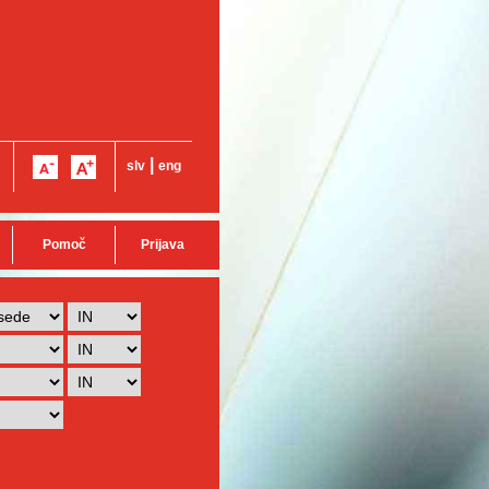
|
slv
eng
Pomoč
Prijava