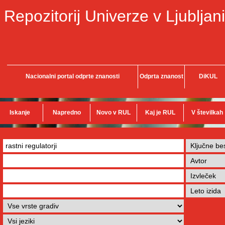
Repozitorij Univerze v Ljubljani
Nacionalni portal odprte znanosti
Odprta znanost
DiKUL
Iskanje
Napredno
Novo v RUL
Kaj je RUL
V številkah