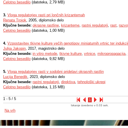
Celotno besedilo
(datoteka, 2,79 MB)
3.
Vloga regulatorjev rasti pri lončnih krizantemah
Renata Trojok
, 2005, diplomsko delo
Ključne besede:
okrasne rastline
,
krizanteme
,
rastni regulatorji
,
rast
,
razvo
Celotno besedilo
(datoteka, 1,00 MB)
4.
Vzpostavitev tkivne kulture večih genotipov miniaturnih vrtnic ter indukcij
Julija Jakopin
, 2017, magistrsko delo
Ključne besede:
in vitro metode
,
tkivne kulture
,
vrtnice
,
mikropropagacija
,
Celotno besedilo
(datoteka, 9,82 MB)
5.
Vloga regulatorjev rasti v sodobni pridelavi okrasnih rastlin
Lucija Benedik
, 2023, diplomsko delo
Ključne besede:
rastni regulatorji
,
direktiva
,
tehnološki ukrepi
Celotno besedilo
(datoteka, 1,15 MB)
1 - 5 / 5
1
Iskanje izvedeno v 0.03 sek.
Na vrh