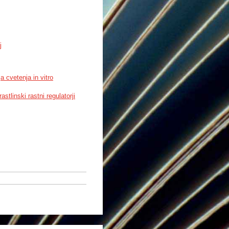
j
a cvetenja in vitro
rastlinski rastni regulatorji