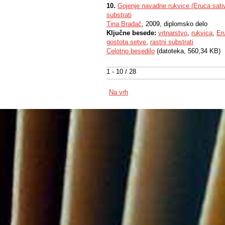
10.
Gojenje navadne rukvice (Eruca sativ
substrati
Tina Bradač
, 2009, diplomsko delo
Ključne besede:
vrtnarstvo
,
rukvica
,
Er
gostota setve
,
rastni substrati
Celotno besedilo
(datoteka, 560,34 KB)
1 - 10 / 28
Na vrh