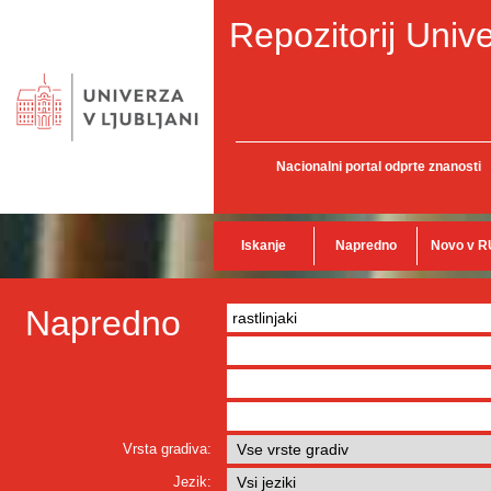
Repozitorij Unive
Nacionalni portal odprte znanosti
Iskanje
Napredno
Novo v R
Napredno
Vrsta gradiva:
Jezik: