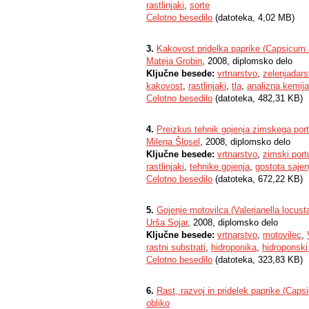
rastlinjaki
,
sorte
Celotno besedilo
(datoteka, 4,02 MB)
3.
Kakovost pridelka paprike (Capsicum 
Mateja Grobin
, 2008, diplomsko delo
Ključne besede:
vrtnarstvo
,
zelenjadars
kakovost
,
rastlinjaki
,
tla
,
analizna kemija
Celotno besedilo
(datoteka, 482,31 KB)
4.
Preizkus tehnik gojenja zimskega portu
Milena Šlosel
, 2008, diplomsko delo
Ključne besede:
vrtnarstvo
,
zimski port
rastlinjaki
,
tehnike gojenja
,
gostota sajen
Celotno besedilo
(datoteka, 672,22 KB)
5.
Gojenje motovilca (Valerianella locus
Urša Sojar
, 2008, diplomsko delo
Ključne besede:
vrtnarstvo
,
motovilec
,
rastni substrati
,
hidroponika
,
hidroponski
Celotno besedilo
(datoteka, 323,83 KB)
6.
Rast, razvoj in pridelek paprike (Cap
obliko