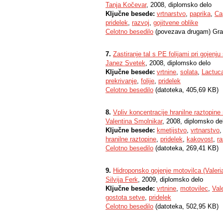
Tanja Kočevar
, 2008, diplomsko delo
Ključne besede:
vrtnarstvo
,
paprika
,
Ca
pridelek
,
razvoj
,
gojitvene oblike
Celotno besedilo
(povezava drugam) Gra
7.
Zastiranje tal s PE folijami pri gojenju
Janez Svetek
, 2008, diplomsko delo
Ključne besede:
vrtnine
,
solata
,
Lactuca
prekrivanje
,
folije
,
pridelek
Celotno besedilo
(datoteka, 405,69 KB)
8.
Vpliv koncentracije hranilne raztopine
Valentina Smolnikar
, 2008, diplomsko de
Ključne besede:
kmetijstvo
,
vrtnarstvo
hranilne raztopine
,
pridelek
,
kakovost
,
ra
Celotno besedilo
(datoteka, 269,41 KB)
9.
Hidroponsko gojenje motovilca (Valeria
Silvija Ferk
, 2009, diplomsko delo
Ključne besede:
vrtnine
,
motovilec
,
Val
gostota setve
,
pridelek
Celotno besedilo
(datoteka, 502,95 KB)