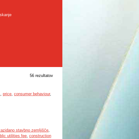
skanje
56 rezultatov
s
,
price
,
consumer behaviour
,
azidano stavbno zemljišče
,
blic utilities fee
,
construction