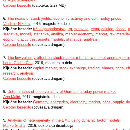
on Agricultural Land
Celotno besedilo
(datoteka, 2,27 MB)
6.
The nexus of stock yields, economic activity and commodity prices
Vladimir Nikolov
, 2016, magistrsko delo
Ključne besede:
tržno gospodarstvo
,
trg
,
surovine
,
cena
,
delnice
,
donos
,
e
sredstva
,
modeli
,
statistika
,
analiza
,
market economy
,
market
,
raw materia
economic activities
,
assets
,
models
,
statistics
,
analysis
Celotno besedilo
(povezava drugam)
7.
The low volatility effect on stock market returns - a market anomaly or a 
Laura Godler Čoh
, 2016, magistrsko delo
Ključne besede:
capital market
,
stock exchange
,
trading
,
shares
,
price
,
ch
research
,
analysis
Celotno besedilo
(povezava drugam)
8.
Determinants of price volatility of German intraday power market
Ana Malić
, 2017, magistrsko delo
Ključne besede:
Germany
,
energetics
,
electricity
,
market
,
price
,
supply
,
d
Celotno besedilo
(povezava drugam)
9.
Analysis of heterogeneity in the EMU using dynamic factor models
Marko Glažar
, 2016, doktorska disertacija