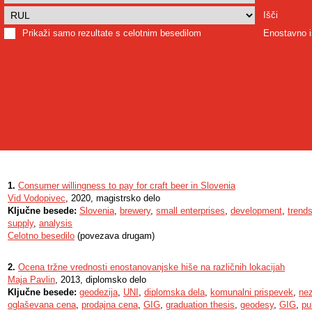
Išči
Prikaži samo rezultate s celotnim besedilom
Enostavno i
1.
Consumer willingness to pay for craft beer in Slovenia
Vid Vodopivec
, 2020, magistrsko delo
Ključne besede:
Slovenia
,
brewery
,
small enterprises
,
development
,
trend
supply
,
analysis
Celotno besedilo
(povezava drugam)
2.
Ocena tržne vrednosti enostanovanjske hiše na različnih lokacijah
Maja Pavlin
, 2013, diplomsko delo
Ključne besede:
geodezija
,
UNI
,
diplomska dela
,
komunalni prispevek
,
nez
oglaševana cena
,
prodajna cena
,
GIG
,
graduation thesis
,
geodesy
,
GIG
,
pu