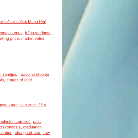
ke hiše v občini Mirna Peč
rodajna cena
,
tržna vrednost
,
elling price
,
market value
,
n zemljišč
,
razvojne stopnje
sis
,
stages of land
ti kmetijskih zemljišč v
etijskih zemljišč
,
raba
,
zakonodaja
,
graduation
sation
,
change of use
,
Law