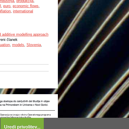
ndustrija
,
produkcija
,
U
,
euro
,
economic flows
,
nflation
,
international
d additive modelling approach
veni članek
uation
,
models
,
Slovenia
,
t. Operacija se izvaja v okviru Operativnega programa
e usmeritve Informacijska družba.
Uredi privolitev...