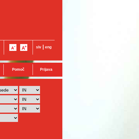
|
slv
eng
Pomoč
Prijava