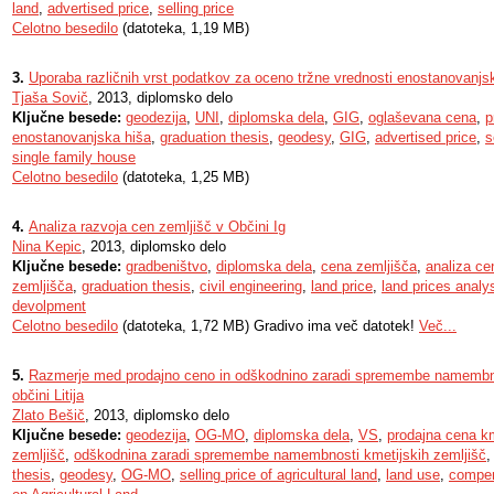
land
,
advertised price
,
selling price
Celotno besedilo
(datoteka, 1,19 MB)
3.
Uporaba različnih vrst podatkov za oceno tržne vrednosti enostanovanjs
Tjaša Sovič
, 2013, diplomsko delo
Ključne besede:
geodezija
,
UNI
,
diplomska dela
,
GIG
,
oglaševana cena
,
p
enostanovanjska hiša
,
graduation thesis
,
geodesy
,
GIG
,
advertised price
,
s
single family house
Celotno besedilo
(datoteka, 1,25 MB)
4.
Analiza razvoja cen zemljišč v Občini Ig
Nina Kepic
, 2013, diplomsko delo
Ključne besede:
gradbeništvo
,
diplomska dela
,
cena zemljišča
,
analiza ce
zemljišča
,
graduation thesis
,
civil engineering
,
land price
,
land prices analy
devolpment
Celotno besedilo
(datoteka, 1,72 MB) Gradivo ima več datotek!
Več...
5.
Razmerje med prodajno ceno in odškodnino zaradi spremembe namembnos
občini Litija
Zlato Bešič
, 2013, diplomsko delo
Ključne besede:
geodezija
,
OG-MO
,
diplomska dela
,
VS
,
prodajna cena km
zemljišč
,
odškodnina zaradi spremembe namembnosti kmetijskih zemljišč
thesis
,
geodesy
,
OG-MO
,
selling price of agricultural land
,
land use
,
compen