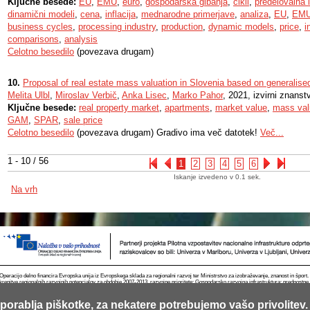
Ključne besede:
EU
,
EMU
,
euro
,
gospodarska gibanja
,
cikli
,
predelovalna i
dinamični modeli
,
cena
,
inflacija
,
mednarodne primerjave
,
analiza
,
EU
,
EM
business cycles
,
processing industry
,
production
,
dynamic models
,
price
,
i
comparisons
,
analysis
Celotno besedilo
(povezava drugam)
10.
Proposal of real estate mass valuation in Slovenia based on generalise
Melita Ulbl
,
Miroslav Verbič
,
Anka Lisec
,
Marko Pahor
, 2021, izvirni znanst
Ključne besede:
real property market
,
apartments
,
market value
,
mass val
GAM
,
SPAR
,
sale price
Celotno besedilo
(povezava drugam) Gradivo ima več datotek!
Več...
1 - 10 / 56
1
2
3
4
5
6
Iskanje izvedeno v 0.1 sek.
Na vrh
Operacijo delno financira Evropska unija iz Evropskega sklada za regionalni razvoj ter Ministrstvo za izobraževanje, znanost in špor
krepitve regionalnih razvojnih potencialov za obdobje 2007-2013, razvojne prioritete: Gospodarsko razvojna infrastruktura; prednostn
porablja piškotke, za nekatere potrebujemo vašo privolitev.