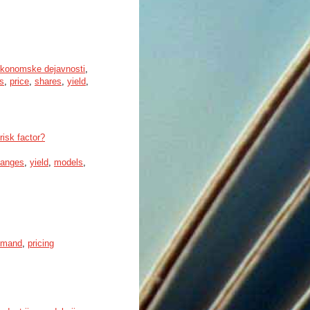
konomske dejavnosti
,
ls
,
price
,
shares
,
yield
,
risk factor?
anges
,
yield
,
models
,
emand
,
pricing