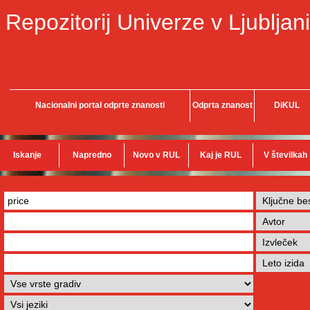
Repozitorij Univerze v Ljubljani
Nacionalni portal odprte znanosti
Odprta znanost
DiKUL
Iskanje
Napredno
Novo v RUL
Kaj je RUL
V številkah