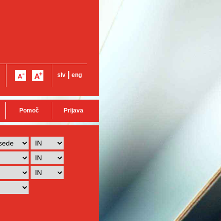
|
slv
eng
Pomoč
Prijava