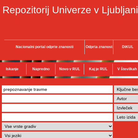
Repozitorij Univerze v Ljubljani
Nacionalni portal odprte znanosti
Odprta znanost
DiKUL
Iskanje
Napredno
Novo v RUL
Kaj je RUL
V številkah