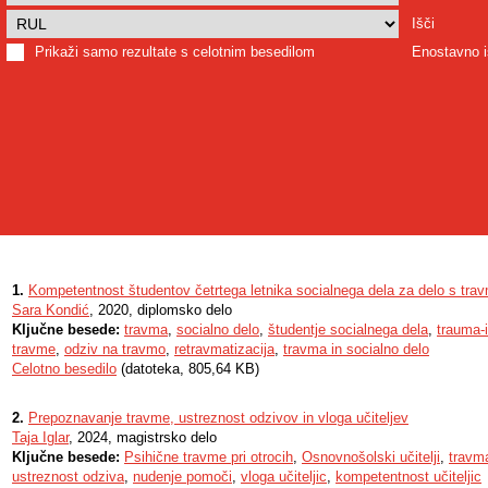
Išči
Prikaži samo rezultate s celotnim besedilom
Enostavno i
1.
Kompetentnost študentov četrtega letnika socialnega dela za delo s tra
Sara Kondić
, 2020, diplomsko delo
Ključne besede:
travma
,
socialno delo
,
študentje socialnega dela
,
trauma-
travme
,
odziv na travmo
,
retravmatizacija
,
travma in socialno delo
Celotno besedilo
(datoteka, 805,64 KB)
2.
Prepoznavanje travme, ustreznost odzivov in vloga učiteljev
Taja Iglar
, 2024, magistrsko delo
Ključne besede:
Psihične travme pri otrocih
,
Osnovnošolski učitelji
,
travm
ustreznost odziva
,
nudenje pomoči
,
vloga učiteljic
,
kompetentnost učiteljic