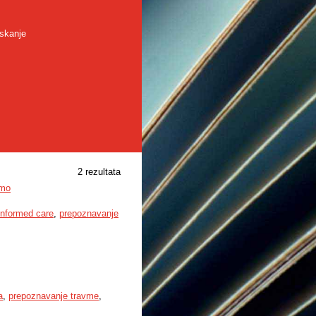
skanje
2 rezultata
vmo
informed care
,
prepoznavanje
a
,
prepoznavanje travme
,