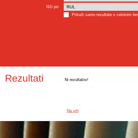
Išči po:
Prikaži samo rezultate s celotnim b
Rezultati
Ni rezultatov!
Na vrh