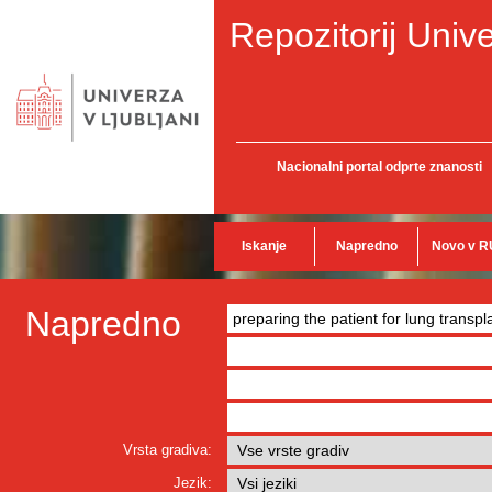
Repozitorij Unive
Nacionalni portal odprte znanosti
Iskanje
Napredno
Novo v R
Napredno
Vrsta gradiva:
Jezik: