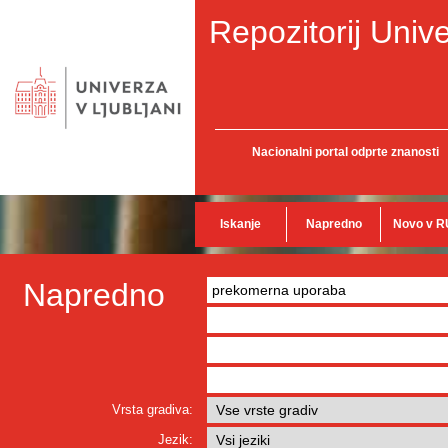
Repozitorij Unive
Nacionalni portal odprte znanosti
Iskanje
Napredno
Novo v R
Napredno
Vrsta gradiva:
Jezik: