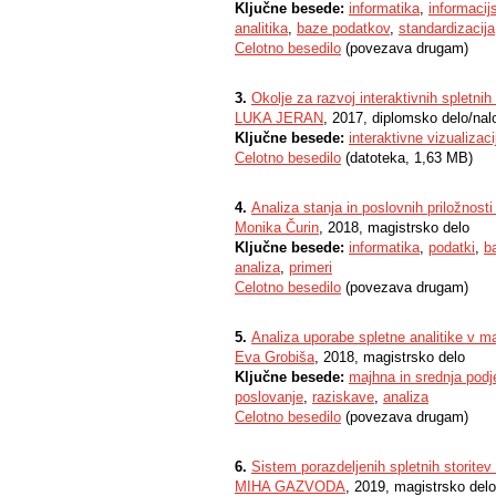
Ključne besede:
informatika
,
informacij
analitika
,
baze podatkov
,
standardizacija
Celotno besedilo
(povezava drugam)
3.
Okolje za razvoj interaktivnih spletnih
LUKA JERAN
, 2017, diplomsko delo/nal
Ključne besede:
interaktivne vizualizaci
Celotno besedilo
(datoteka, 1,63 MB)
4.
Analiza stanja in poslovnih priložnost
Monika Čurin
, 2018, magistrsko delo
Ključne besede:
informatika
,
podatki
,
b
analiza
,
primeri
Celotno besedilo
(povezava drugam)
5.
Analiza uporabe spletne analitike v mal
Eva Grobiša
, 2018, magistrsko delo
Ključne besede:
majhna in srednja podj
poslovanje
,
raziskave
,
analiza
Celotno besedilo
(povezava drugam)
6.
Sistem porazdeljenih spletnih storitev
MIHA GAZVODA
, 2019, magistrsko del