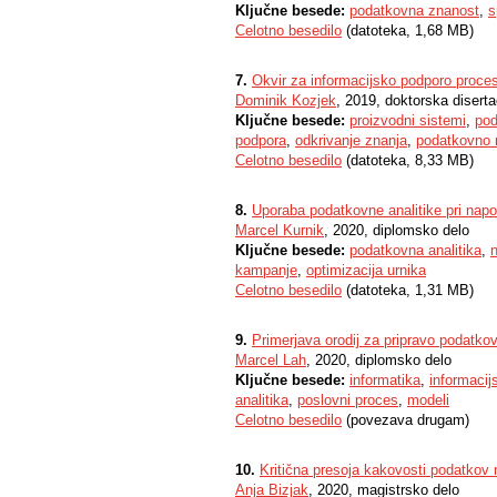
Ključne besede:
podatkovna znanost
,
s
Celotno besedilo
(datoteka, 1,68 MB)
7.
Okvir za informacijsko podporo proce
Dominik Kozjek
, 2019, doktorska diserta
Ključne besede:
proizvodni sistemi
,
pod
podpora
,
odkrivanje znanja
,
podatkovno r
Celotno besedilo
(datoteka, 8,33 MB)
8.
Uporaba podatkovne analitike pri nap
Marcel Kurnik
, 2020, diplomsko delo
Ključne besede:
podatkovna analitika
,
kampanje
,
optimizacija urnika
Celotno besedilo
(datoteka, 1,31 MB)
9.
Primerjava orodij za pripravo podatko
Marcel Lah
, 2020, diplomsko delo
Ključne besede:
informatika
,
informacij
analitika
,
poslovni proces
,
modeli
Celotno besedilo
(povezava drugam)
10.
Kritična presoja kakovosti podatkov
Anja Bizjak
, 2020, magistrsko delo