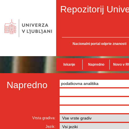
Repozitorij Unive
Nacionalni portal odprte znanosti
Iskanje
Napredno
Novo v R
Napredno
Vrsta gradiva:
Jezik: