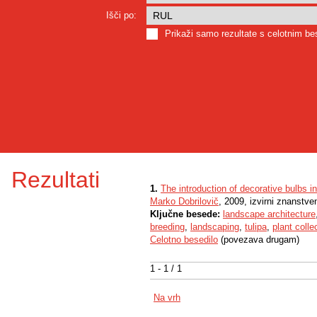
Išči po:
Prikaži samo rezultate s celotnim b
Rezultati
1.
The introduction of decorative bulbs i
Marko Dobrilovič
, 2009, izvirni znanstve
Ključne besede:
landscape architecture
breeding
,
landscaping
,
tulipa
,
plant colle
Celotno besedilo
(povezava drugam)
1 - 1 / 1
Na vrh