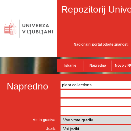
Repozitorij Unive
Nacionalni portal odprte znanosti
Iskanje
Napredno
Novo v R
Napredno
Vrsta gradiva:
Jezik: