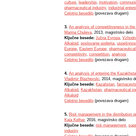
culture
,
leadership
,
motivation
,
communi
pharmaceutical industry
,
industrial enter
Celotno besedilo
(povezava drugam)
3.
An analysis of competitiveness in the
Marina Chuleva
, 2013, magistrsko delo
Ključne besede:
Južna Evropa
,
Vzhodn
Alkaloid
,
poslovanje podjetja
,
uspešnnos
Europe
,
Eastern Europe
,
pharmaceutical
competitivity
,
competition
,
analysis
Celotno besedilo
(povezava drugam)
4.
An analysis of entering the Kazakhst
Vladimir Blazhevski
, 2014, magistrsko d
Ključne besede:
Kazahstan
,
farmacevts
Alkaloid
,
Kazakhstan
,
pharmaceutical in
Alkaloid
Celotno besedilo
(povezava drugam)
5.
Risk management in the distribution pr
Kaja Kelhar
, 2016, magistrsko delo
Ključne besede:
risk management
,
supp
industry