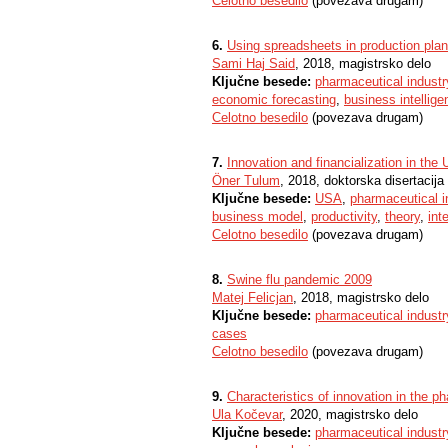
Celotno besedilo
(povezava drugam)
6.
Using spreadsheets in production pla
Sami Haj Said
, 2018, magistrsko delo
Ključne besede:
pharmaceutical industr
economic forecasting
,
business intellig
Celotno besedilo
(povezava drugam)
7.
Innovation and financialization in the
Öner Tulum
, 2018, doktorska disertacija
Ključne besede:
USA
,
pharmaceutical i
business model
,
productivity
,
theory
,
int
Celotno besedilo
(povezava drugam)
8.
Swine flu pandemic 2009
Matej Felicjan
, 2018, magistrsko delo
Ključne besede:
pharmaceutical industr
cases
Celotno besedilo
(povezava drugam)
9.
Characteristics of innovation in the p
Ula Kočevar
, 2020, magistrsko delo
Ključne besede:
pharmaceutical industr