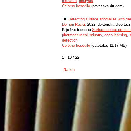
research
,
analysis
Celotno besedilo
(povezava drugam)
10.
Detecting surface anomalies with dee
Domen Rački
, 2022, doktorska disertaci
Ključne besede:
Surface defect detecti
pharmaceutical industry
,
deep learning
,
detection
Celotno besedilo
(datoteka, 11,17 MB)
1 - 10 / 22
Na vrh