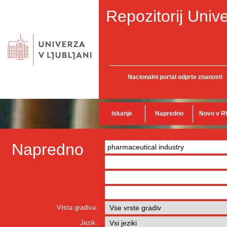
Repozitorij Unive
Nacionalni portal odprte znanosti
Iskanje
Napredno
Novo v R
Napredno
Vrsta gradiva:
Jezik: