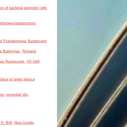
 of bacterial persister cells
pathogens/opportunists
n of Pseudomonas fluorescens
ca Badovinac
,
Romana
s fluorescens
,
UV light
rface of green lettuce
ion
,
essential oils
,
 H. Brill
,
Nina Gunde-