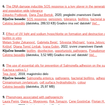
6.
The DNA damage inducible SOS response is a key player in the generation
and population wide tolerance
Zdravko Podlesek
,
Darja Žgur-Bertok
, 2020, pregledni znanstveni članek
Ključne besede:
SOS response
,
persisters
,
tolerance
,
biofilms
,
bacterial 
Celotno besedilo
(datoteka, 289,53 KB) Gradivo ima več datotek!
Več...
7.
Effect of UV light and sodium hypochlorite on formation and destructio
biofilm in vitro
Melani Sigler Zekanović
,
Gabrijela Begić
,
Silvestar Mežnarić
,
Ivana Jelovi
Krištof
,
Dijana Tomić Linšak
,
Ivana Gobin
, 2022, izvirni znanstveni članek
Ključne besede:
biofilm
,
disinfection
,
opportunistic pathogens
,
Pseudomona
Celotno besedilo
(datoteka, 3,52 MB) Gradivo ima več datotek!
Več...
8.
The use of essential oils for prevention of Salmonella adhesion on the su
(Lactuca sativa L.)
Teja Jenič
, 2019, magistrsko delo
Ključne besede:
Salmonella enterica
,
pathogens
,
bacterial biofilms
,
adhes
Cinnamomum zeylanicum
,
cell surface hydrophobicity
,
colour
Celotno besedilo
(datoteka, 25,97 MB)
9.
Phenotypes associated with pathogenicity
Laura Perini
,
Diana C. Mogrovejo
,
Rok Tomazin
,
Cene Gostinčar
,
Florian H.