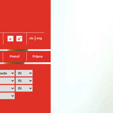
|
slv
eng
Pomoč
Prijava