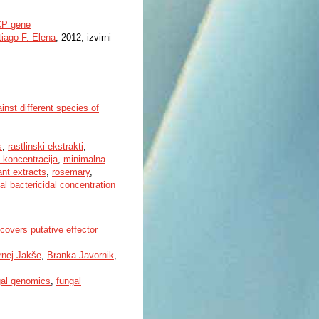
 CP gene
iago F. Elena
, 2012, izvirni
inst different species of
s
,
rastlinski ekstrakti
,
 koncentracija
,
minimalna
ant extracts
,
rosemary
,
l bactericidal concentration
covers putative effector
rnej Jakše
,
Branka Javornik
,
gal genomics
,
fungal