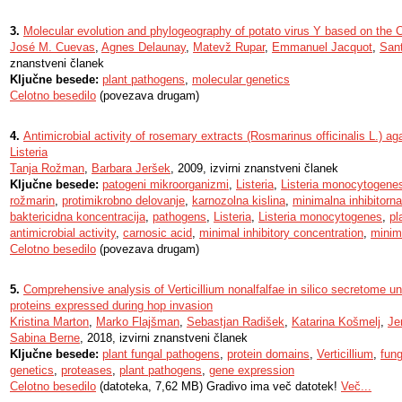
3.
Molecular evolution and phylogeography of potato virus Y based on the
José M. Cuevas
,
Agnes Delaunay
,
Matevž Rupar
,
Emmanuel Jacquot
,
Sant
znanstveni članek
Ključne besede:
plant pathogens
,
molecular genetics
Celotno besedilo
(povezava drugam)
4.
Antimicrobial activity of rosemary extracts (Rosmarinus officinalis L.) aga
Listeria
Tanja Rožman
,
Barbara Jeršek
, 2009, izvirni znanstveni članek
Ključne besede:
patogeni mikroorganizmi
,
Listeria
,
Listeria monocytogene
rožmarin
,
protimikrobno delovanje
,
karnozolna kislina
,
minimalna inhibitorna
baktericidna koncentracija
,
pathogens
,
Listeria
,
Listeria monocytogenes
,
pl
antimicrobial activity
,
carnosic acid
,
minimal inhibitory concentration
,
minima
Celotno besedilo
(povezava drugam)
5.
Comprehensive analysis of Verticillium nonalfalfae in silico secretome un
proteins expressed during hop invasion
Kristina Marton
,
Marko Flajšman
,
Sebastjan Radišek
,
Katarina Košmelj
,
Je
Sabina Berne
, 2018, izvirni znanstveni članek
Ključne besede:
plant fungal pathogens
,
protein domains
,
Verticillium
,
fun
genetics
,
proteases
,
plant pathogens
,
gene expression
Celotno besedilo
(datoteka, 7,62 MB) Gradivo ima več datotek!
Več...