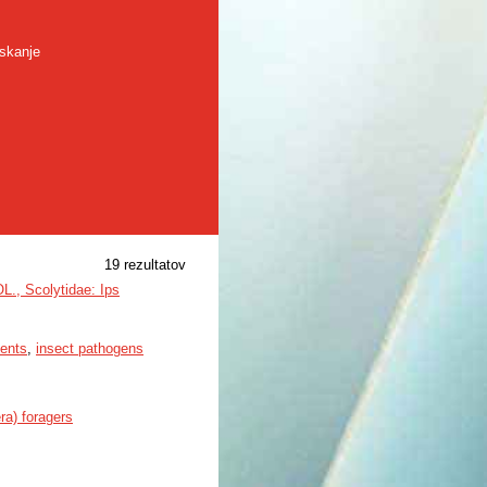
skanje
19 rezultatov
L., Scolytidae: Ips
gents
,
insect pathogens
ra) foragers