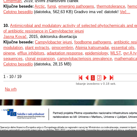
Cimerman
, 2019, izvirni znanstveni članek
Ključne besede:
Arctic
,
fungi
,
emerging pathogens
,
thermotolerance
,
hemo
Celotno besedilo
(datoteka, 562,63 KB) Gradivo ima več datotek!
Več...
10.
Antimicrobial and modulatory activity of selected phytochemicals and ep
of antibiotic resistance in Camylobacter jejuni
Jasna Kovač
, 2015, doktorska disertacija
Ključne besede:
Campylobacter jejuni
,
foodborne pathogens
,
antibiotic re
modulation
,
plant extracts
,
pinocembrin
,
Alpinia katsumadai
,
essential oils
,
pinene
,
efflux inhibitors
,
adaptation response
,
epidemiology
,
MLST
,
gyr A t
sequences
,
clonal expansion
,
campylobacteriosis prevalence
,
mathematica
Celotno besedilo
(datoteka, 28,15 MB)
1 - 10 / 19
1
2
Iskanje izvedeno v 0.18 sek.
Na vrh
Operacijo delno financira Evropska unija iz Evropskega sklada za regionalni razvoj ter Ministrstvo za izobraževanje, znanost in špor
krepitve regionalnih razvojnih potencialov za obdobje 2007-2013, razvojne prioritete: Gospodarsko razvojna infrastruktura; prednostn