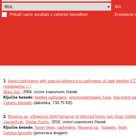
Išči
Prikaži samo rezultate s celotnim besedilom
Enostavno i
1.
Insect pathogens with special reference to pathogens of bark beetles (CO
typographus L.)
Maja Jurc
, 2004, izvirni znanstveni članek
Ključne besede:
beetles pathogens
,
entomopathogenic fungi
,
biocontrol a
Celotno besedilo
(datoteka, 734,75 KB)
2.
Nosema sp. influences flight behavior of infected honey bee (Apis mellife
Jasna Kralj
,
Stefan Fuchs
, 2010, izvirni znanstveni članek
Ključne besede:
honey bees
,
pathogens
,
Nosema sp.
,
foragers
,
flight
Celotno besedilo
(povezava drugam)