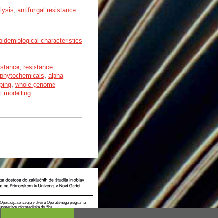
lysis
,
antifungal resistance
idemiological characteristics
sistance
,
resistance
phytochemicals
,
alpha
yping
,
whole genome
l modelling
t. Operacija se izvaja v okviru Operativnega programa
e usmeritve Informacijska družba.