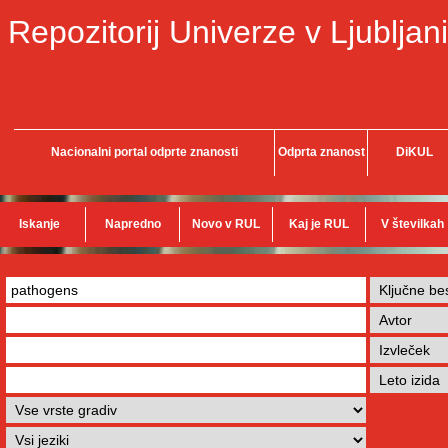
Repozitorij Univerze v Ljubljani
Nacionalni portal odprte znanosti
Odprta znanost
DiKUL
Iskanje
Napredno
Novo v RUL
Kaj je RUL
V številkah