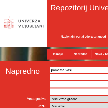
Repozitorij Unive
Nacionalni portal odprte znanosti
Iskanje
Napredno
Novo v R
Napredno
Vrsta gradiva:
Jezik: