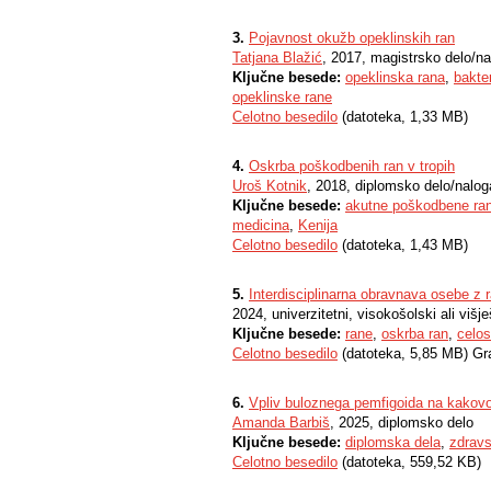
3.
Pojavnost okužb opeklinskih ran
Tatjana Blažić
, 2017, magistrsko delo/n
Ključne besede:
opeklinska rana
,
bakte
opeklinske rane
Celotno besedilo
(datoteka, 1,33 MB)
4.
Oskrba poškodbenih ran v tropih
Uroš Kotnik
, 2018, diplomsko delo/nalog
Ključne besede:
akutne poškodbene ra
medicina
,
Kenija
Celotno besedilo
(datoteka, 1,43 MB)
5.
Interdisciplinarna obravnava osebe z 
2024, univerzitetni, visokošolski ali višj
Ključne besede:
rane
,
oskrba ran
,
celos
Celotno besedilo
(datoteka, 5,85 MB) Gr
6.
Vpliv buloznega pemfigoida na kakovos
Amanda Barbiš
, 2025, diplomsko delo
Ključne besede:
diplomska dela
,
zdrav
Celotno besedilo
(datoteka, 559,52 KB)