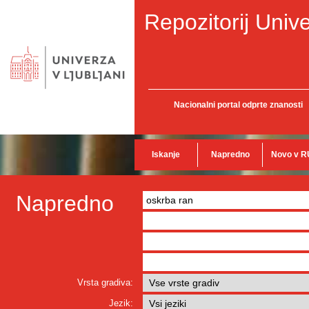
Repozitorij Unive
Nacionalni portal odprte znanosti
Iskanje
Napredno
Novo v R
Napredno
Vrsta gradiva:
Jezik: