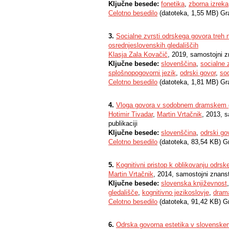
Ključne besede:
fonetika
,
zborna izreka
Celotno besedilo
(datoteka, 1,55 MB) Gr
3.
Socialne zvrsti odrskega govora treh 
osrednjeslovenskih gledališčih
Klasja Zala Kovačič
, 2019, samostojni z
Ključne besede:
slovenščina
,
socialne z
splošnopogovorni jezik
,
odrski govor
,
so
Celotno besedilo
(datoteka, 1,81 MB) Gr
4.
Vloga govora v sodobnem dramskem g
Hotimir Tivadar
,
Martin Vrtačnik
, 2013, 
publikaciji
Ključne besede:
slovenščina
,
odrski go
Celotno besedilo
(datoteka, 83,54 KB) G
5.
Kognitivni pristop k oblikovanju odrs
Martin Vrtačnik
, 2014, samostojni znanst
Ključne besede:
slovenska književnost
gledališče
,
kognitivno jezikoslovje
,
dram
Celotno besedilo
(datoteka, 91,42 KB) G
6.
Odrska govorna estetika v slovensk