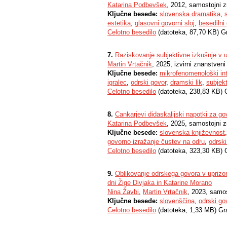
Katarina Podbevšek
, 2012, samostojni z
Ključne besede:
slovenska dramatika
,
estetika
,
glasovni govorni sloj
,
besedilni 
Celotno besedilo
(datoteka, 87,70 KB) G
7.
Raziskovanje subjektivne izkušnje v 
Martin Vrtačnik
, 2025, izvirni znanstveni
Ključne besede:
mikrofenomenološki int
igralec
,
odrski govor
,
dramski lik
,
subjek
Celotno besedilo
(datoteka, 238,83 KB) 
8.
Cankarjevi didaskalijski napotki za g
Katarina Podbevšek
, 2025, samostojni z
Ključne besede:
slovenska književnost
govorno izražanje čustev na odru
,
odrski
Celotno besedilo
(datoteka, 323,30 KB) 
9.
Oblikovanje odrskega govora v uprizo
dni Žige Divjaka in Katarine Morano
Nina Žavbi
,
Martin Vrtačnik
, 2023, samos
Ključne besede:
slovenščina
,
odrski go
Celotno besedilo
(datoteka, 1,33 MB) Gr