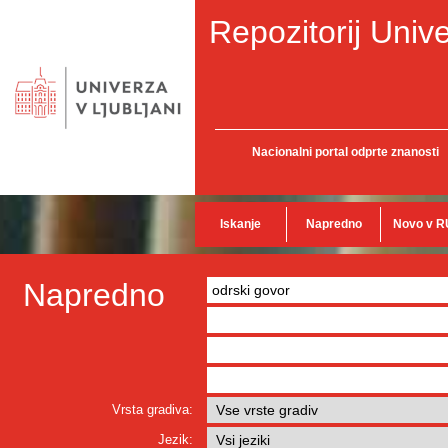
Repozitorij Unive
Nacionalni portal odprte znanosti
Iskanje
Napredno
Novo v R
Napredno
Vrsta gradiva:
Jezik: