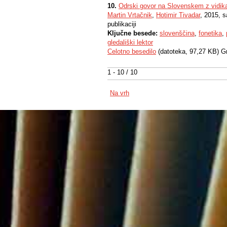
10.
Odrski govor na Slovenskem z vidika
Martin Vrtačnik
,
Hotimir Tivadar
, 2015, 
publikaciji
Ključne besede:
slovenščina
,
fonetika
,
gledališki lektor
Celotno besedilo
(datoteka, 97,27 KB) G
1 - 10 / 10
Na vrh