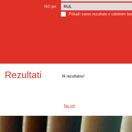
Išči po:
Prikaži samo rezultate s celotnim b
Rezultati
Ni rezultatov!
Na vrh