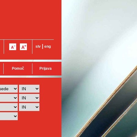
|
slv
eng
Pomoč
Prijava