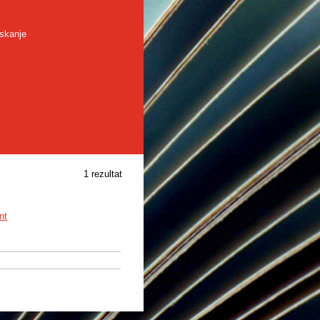
skanje
1 rezultat
nt