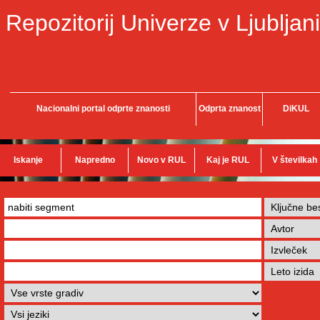
Repozitorij Univerze v Ljubljani
Nacionalni portal odprte znanosti
Odprta znanost
DiKUL
Iskanje
Napredno
Novo v RUL
Kaj je RUL
V številkah