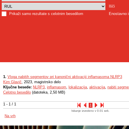
Išči
Prikaži samo rezultate s celotnim besedilom
Enostavno i
1.
Vloga nabitih segmentov pri kanonični aktivaciji inflamasoma NLRP3
Kim Glavič
, 2023, magistrsko delo
Ključne besede:
NLRP3
,
inflamasom
,
lokalizacija
,
aktivacija
,
nabiti segme
Celotno besedilo
(datoteka, 2,50 MB)
1 - 1 / 1
1
Iskanje izvedeno v 0.01 sek.
Na vrh