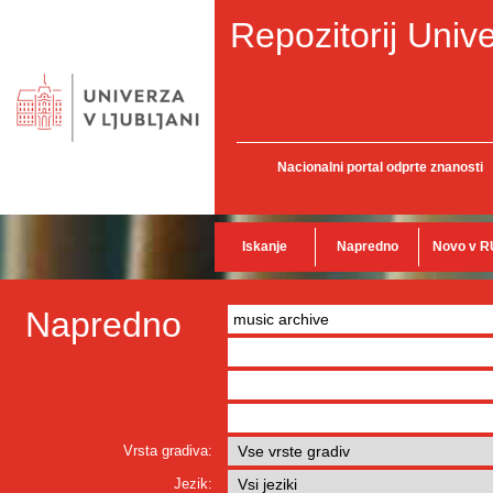
Repozitorij Unive
Nacionalni portal odprte znanosti
Iskanje
Napredno
Novo v R
Napredno
Vrsta gradiva:
Jezik: