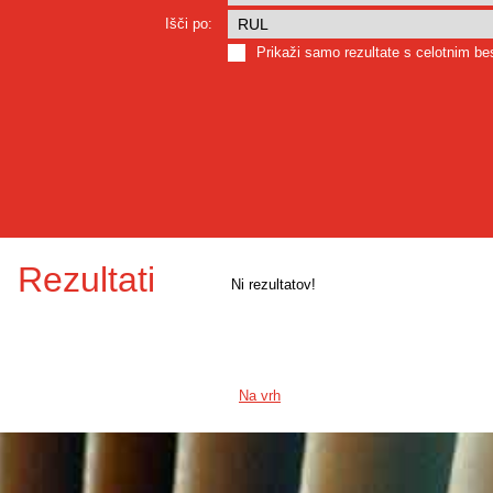
Išči po:
Prikaži samo rezultate s celotnim b
Rezultati
Ni rezultatov!
Na vrh