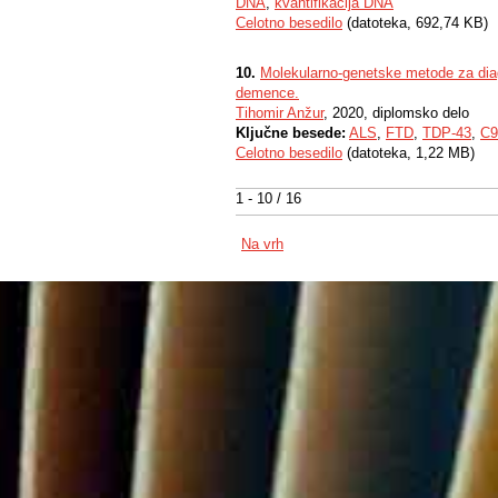
DNA
,
kvantifikacija DNA
Celotno besedilo
(datoteka, 692,74 KB)
10.
Molekularno-genetske metode za diagn
demence.
Tihomir Anžur
, 2020, diplomsko delo
Ključne besede:
ALS
,
FTD
,
TDP-43
,
C9
Celotno besedilo
(datoteka, 1,22 MB)
1 - 10 / 16
Na vrh