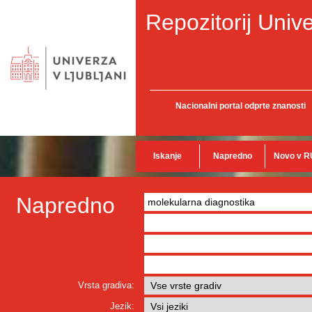
Repozitorij Unive
Nacionalni portal odprte znanosti
Iskanje
Napredno
Novo v R
Napredno
Vrsta gradiva:
Jezik: