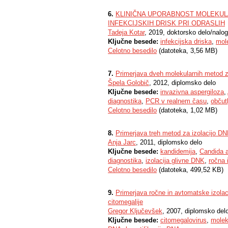
6.
KLINIČNA UPORABNOST MOLEKUL
INFEKCIJSKIH DRISK PRI ODRASLIH
Tadeja Kotar
, 2019, doktorsko delo/nalo
Ključne besede:
infekcijska driska
,
mol
Celotno besedilo
(datoteka, 3,56 MB)
7.
Primerjava dveh molekularnih metod za
Špela Golobič
, 2012, diplomsko delo
Ključne besede:
invazivna aspergiloza
,
diagnostika
,
PCR v realnem času
,
občut
Celotno besedilo
(datoteka, 1,02 MB)
8.
Primerjava treh metod za izolacijo D
Anja Jarc
, 2011, diplomsko delo
Ključne besede:
kandidemija
,
Candida a
diagnostika
,
izolacija glivne DNK
,
ročna 
Celotno besedilo
(datoteka, 499,52 KB)
9.
Primerjava ročne in avtomatske izol
citomegalije
Gregor Ključevšek
, 2007, diplomsko del
Ključne besede:
citomegalovirus
,
molek