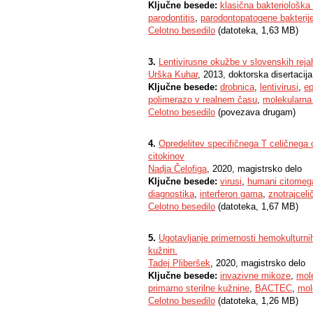
Ključne besede:
klasična bakteriološka
parodontitis
,
parodontopatogene bakterij
Celotno besedilo
(datoteka, 1,63 MB)
3.
Lentivirusne okužbe v slovenskih reja
Urška Kuhar
, 2013, doktorska disertacija
Ključne besede:
drobnica
,
lentivirusi
,
ep
polimerazo v realnem času
,
molekularna
Celotno besedilo
(povezava drugam)
4.
Opredelitev specifičnega T celičnega 
citokinov
Nadja Čelofiga
, 2020, magistrsko delo
Ključne besede:
virusi
,
humani citomega
diagnostika
,
interferon gama
,
znotrajcel
Celotno besedilo
(datoteka, 1,67 MB)
5.
Ugotavljanje primernosti hemokulturnih
kužnin.
Tadej Pliberšek
, 2020, magistrsko delo
Ključne besede:
invazivne mikoze
,
mol
primarno sterilne kužnine
,
BACTEC
,
mol
Celotno besedilo
(datoteka, 1,26 MB)