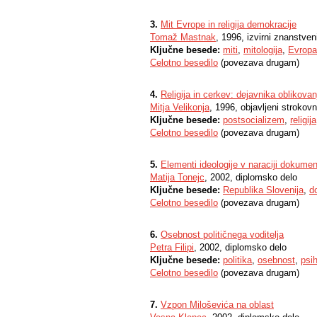
3.
Mit Evrope in religija demokracije
Tomaž Mastnak
, 1996, izvirni znanstven
Ključne besede:
miti
,
mitologija
,
Evropa
Celotno besedilo
(povezava drugam)
4.
Religija in cerkev: dejavnika oblikovan
Mitja Velikonja
, 1996, objavljeni strokov
Ključne besede:
postsocializem
,
religija
Celotno besedilo
(povezava drugam)
5.
Elementi ideologije v naraciji dokume
Matija Tonejc
, 2002, diplomsko delo
Ključne besede:
Republika Slovenija
,
d
Celotno besedilo
(povezava drugam)
6.
Osebnost političnega voditelja
Petra Filipi
, 2002, diplomsko delo
Ključne besede:
politika
,
osebnost
,
psih
Celotno besedilo
(povezava drugam)
7.
Vzpon Miloševića na oblast