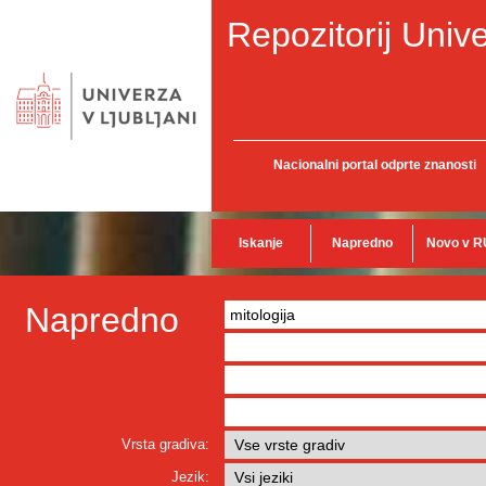
Repozitorij Unive
Nacionalni portal odprte znanosti
Iskanje
Napredno
Novo v R
Napredno
Vrsta gradiva:
Jezik: