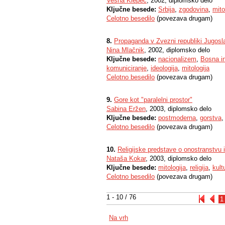
Vesna Klepec
, 2002, diplomsko delo
Ključne besede:
Srbija
,
zgodovina
,
mito
Celotno besedilo
(povezava drugam)
8.
Propaganda v Zvezni republiki Jugosla
Nina Mlačnik
, 2002, diplomsko delo
Ključne besede:
nacionalizem
,
Bosna i
komuniciranje
,
ideologija
,
mitologija
Celotno besedilo
(povezava drugam)
9.
Gore kot "paralelni prostor"
Sabina Eržen
, 2003, diplomsko delo
Ključne besede:
postmoderna
,
gorstva
Celotno besedilo
(povezava drugam)
10.
Religijske predstave o onostranstvu 
Nataša Kokar
, 2003, diplomsko delo
Ključne besede:
mitologija
,
religija
,
kult
Celotno besedilo
(povezava drugam)
1 - 10 / 76
1
Na vrh