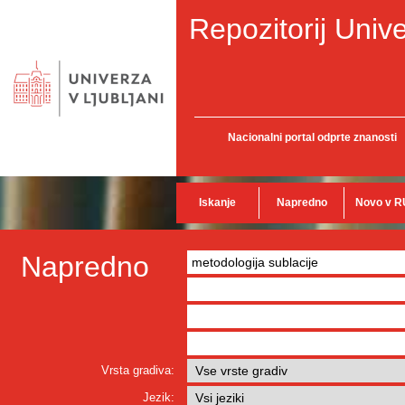
Repozitorij Unive
Nacionalni portal odprte znanosti
Iskanje
Napredno
Novo v R
Napredno
Vrsta gradiva:
Jezik: