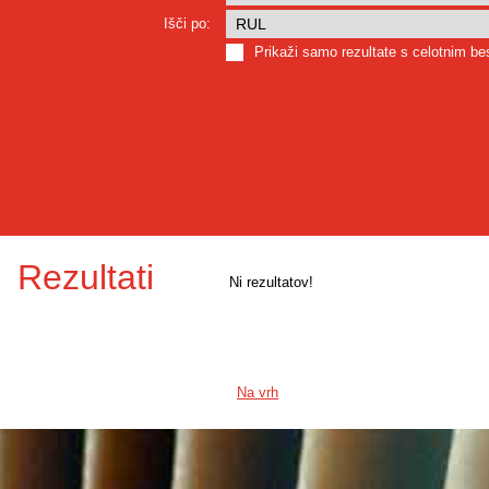
Išči po:
Prikaži samo rezultate s celotnim b
Rezultati
Ni rezultatov!
Na vrh