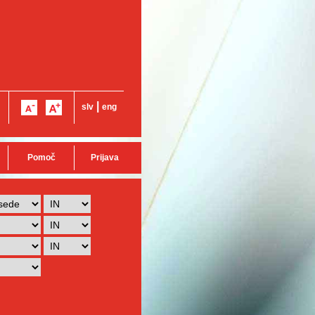
|
slv
eng
Pomoč
Prijava