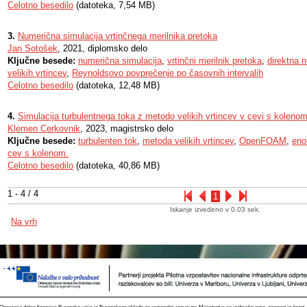
Celotno besedilo
(datoteka, 7,54 MB)
3.
Numerična simulacija vrtinčnega merilnika pretoka
Jan Sotošek
, 2021, diplomsko delo
Ključne besede:
numerična simulacija
,
vrtinčni merilnik pretoka
,
direktna 
velikih vrtincev
,
Reynoldsovo povprečenje po časovnih intervalih
Celotno besedilo
(datoteka, 12,48 MB)
4.
Simulacija turbulentnega toka z metodo velikih vrtincev v cevi s koleno
Klemen Cerkovnik
, 2023, magistrsko delo
Ključne besede:
turbulenten tok
,
metoda velikih vrtincev
,
OpenFOAM
,
eno
cev s kolenom.
Celotno besedilo
(datoteka, 40,86 MB)
1 - 4 / 4
1
Iskanje izvedeno v 0.03 sek.
Na vrh