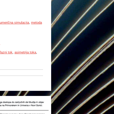
numerična simulacija
,
metoda
m
fazni tok
,
asimetrija toka
,