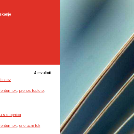
skanje
4 rezultati
rtincev
lenten tok
,
prenos toplote
,
u s stopnico
lenten tok
,
enofazni tok
,