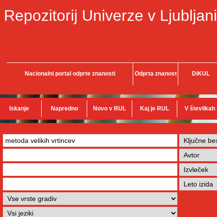
Repozitorij Univerze v Ljubljani
Nacionalni portal odprte znanosti
Odprta znanost
DiKUL
Iskanje
Napredno
Novo v RUL
Kaj je RUL
V številkah