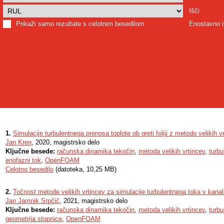
Išči
Prikaži samo rezultate s celotnim besedilom
Enostavno i
1.
Simulacije turbulentnega prenosa toplote ob greti foliji z metodo velikih v
Jan Kren
, 2020, magistrsko delo
Ključne besede:
računska dinamika tekočin
,
metoda velikih vrtincev
,
turbu
enofazni tok
,
OpenFOAM
Celotno besedilo
(datoteka, 10,25 MB)
2.
Točnost metode velikih vrtincev za simulacije turbulentnega toka v kanal
Jan Jamnik Srpčič
, 2021, magistrsko delo
Ključne besede:
računska dinamika tekočin
,
metoda velikih vrtincev
,
turbu
geometrija stopnice
,
OpenFOAM