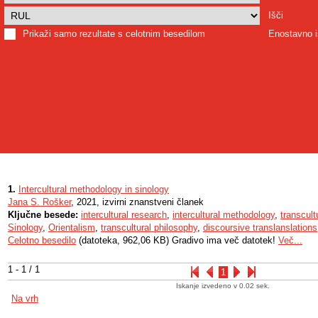
Išči
Prikaži samo rezultate s celotnim besedilom
Enostavno i
1.
Intercultural methodology in sinology
Jana S. Rošker
, 2021, izvirni znanstveni članek
Ključne besede:
intercultural research
,
intercultural methodology
,
transcult
Sinology
,
Orientalism
,
transcultural philosophy
,
discoursive translanslations
Celotno besedilo
(datoteka, 962,06 KB) Gradivo ima več datotek!
Več...
1 - 1 / 1
1
Iskanje izvedeno v 0.02 sek.
Na vrh