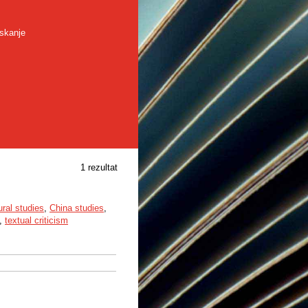
skanje
1 rezultat
ural studies
,
China studies
,
,
textual criticism