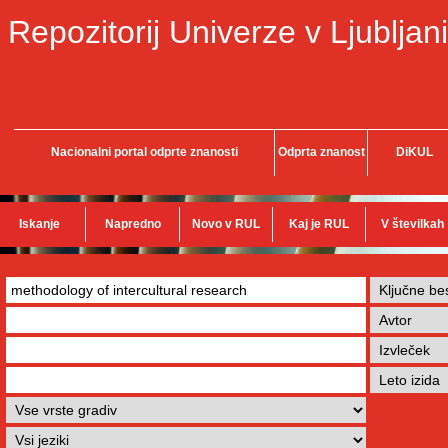
Repozitorij Univerze v Ljubljani
Nacionalni portal odprte znanosti
Odprta znanost
DiKUL
Iskanje
Napredno
Novo v RUL
Kaj je RUL
V številkah