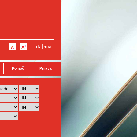
|
slv
eng
Pomoč
Prijava