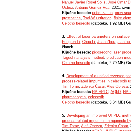
Nanuel Javier Rosel Solis
,
José Omar D
Ochoa
,
Antonio Gómez Roa
, 2021, izvir
Ključne besede:
optimization
,
crow sear
prosthetics
,
Tsai-Wu criterion
,
finite el
Celotno besedilo
(datoteka, 1,92 MB) Gr
3.
Effect of laser parameters on surface
Fengren Li
,
Chao Li
,
Juan Zhou
,
Jiantao
članek
Ključne besede:
picosecond laser proc
Taguchi analysis method
,
prediction mod
Celotno besedilo
(datoteka, 2,79 MB) Gr
4.
Development of a unified reversed-ph
process-related impurities in celecoxib us
Tim Tome
,
Zdenko Časar
,
Aleš Obreza
,
Ključne besede:
RP-HPLC
,
AQbD
,
HPL
pharmacopeia
,
celecoxib
Celotno besedilo
(datoteka, 3,34 MB) Gr
5.
Developing an improved UHPLC method
process-related impurities in ropinirole h
Tim Tome
,
Aleš Obreza
,
Zdenko Časar
,