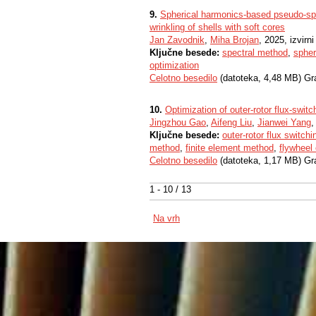
9.
Spherical harmonics-based pseudo-spe
wrinkling of shells with soft cores
Jan Zavodnik
,
Miha Brojan
, 2025, izvirn
Ključne besede:
spectral method
,
spher
optimization
Celotno besedilo
(datoteka, 4,48 MB) Gr
10.
Optimization of outer-rotor flux-sw
Jingzhou Gao
,
Aifeng Liu
,
Jianwei Yang
Ključne besede:
outer-rotor flux switc
method
,
finite element method
,
flywheel
Celotno besedilo
(datoteka, 1,17 MB) Gr
1 - 10 / 13
Na vrh