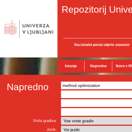
Repozitorij Unive
Nacionalni portal odprte znanosti
Iskanje
Napredno
Novo v R
Napredno
Vrsta gradiva:
Jezik: