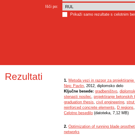
Išči po:
Prikaži samo rezultate s celotnim b
Rezultati
1.
Metoda vezi in razpor za projektiranj
Nejc Pavlin
, 2012, diplomsko delo
Ključne besede:
gradbeništvo
,
diplomsk
stenasti nosilec
,
projektiranje betonskih 
graduation thesis
,
civil engineering
,
stru
reinforced concrete elements
,
D regions
Celotno besedilo
(datoteka, 7,12 MB)
2.
Optimization of running blade prostheti
networks