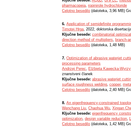
Ključne besede:
AQbD
,
UHPLC
,
metho
pharmacopeia
,
ropinirole hydrochloride
Celotno besedilo
(datoteka, 3,96 MB) Gr
6.
Application of semidefinite programmi
Timotej Hrga
, 2022, doktorska disertacij
Ključne besede:
combinatorial optimiza
direction method of multipliers
,
branch-a
Celotno besedilo
(datoteka, 1,48 MB)
7.
Optimization of abrasive waterjet cut
processing parameters
Andrzej Perec
,
Elżbieta Kawecka-Wyrz
znanstveni članek
Ključne besede:
abrasive waterjet cutti
surface roughness welding
,
copper
,
meta
Celotno besedilo
(datoteka, 2,40 MB) Gr
8.
An eigenfrequency-constrained topolog
Wenchang Liu
,
Chaohua Wu
,
Xingan Ch
Ključne besede:
eigenfrequency constra
optimization
,
design variable reduction
,
L
Celotno besedilo
(datoteka, 1,42 MB) Gr