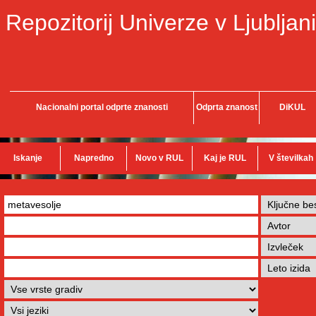
Repozitorij Univerze v Ljubljani
Nacionalni portal odprte znanosti
Odprta znanost
DiKUL
Iskanje
Napredno
Novo v RUL
Kaj je RUL
V številkah