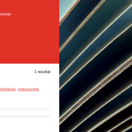
skanje
1 rezultat
rihodnost
,
metavesolje
,