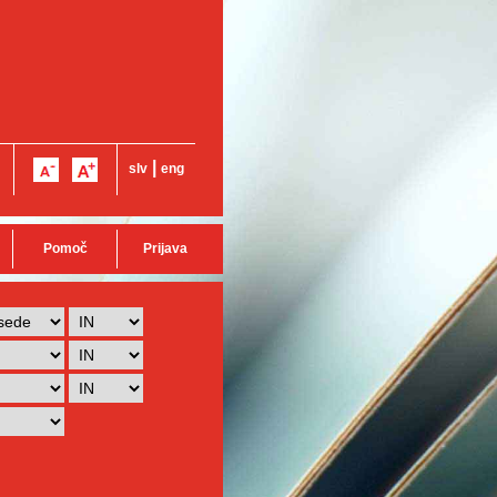
|
slv
eng
Pomoč
Prijava