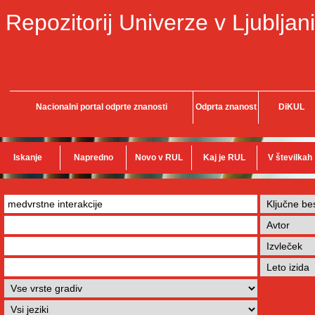
Repozitorij Univerze v Ljubljani
Nacionalni portal odprte znanosti
Odprta znanost
DiKUL
Iskanje
Napredno
Novo v RUL
Kaj je RUL
V številkah