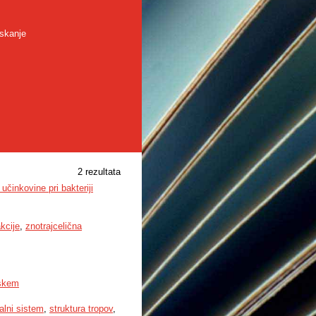
skanje
2 rezultata
učinkovine pri bakteriji
kcije
,
znotrajcelična
jskem
alni sistem
,
struktura tropov
,