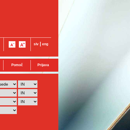
|
slv
eng
Pomoč
Prijava