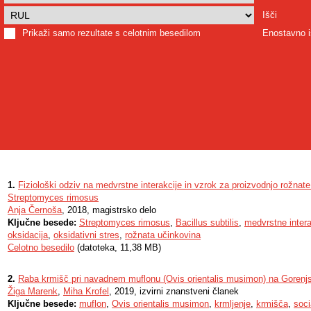
Išči
Prikaži samo rezultate s celotnim besedilom
Enostavno i
1.
Fiziološki odziv na medvrstne interakcije in vzrok za proizvodnjo rožnate 
Streptomyces rimosus
Anja Černoša
, 2018, magistrsko delo
Ključne besede:
Streptomyces rimosus
,
Bacillus subtilis
,
medvrstne intera
oksidacija
,
oksidativni stres
,
rožnata učinkovina
Celotno besedilo
(datoteka, 11,38 MB)
2.
Raba krmišč pri navadnem muflonu (Ovis orientalis musimon) na Goren
Žiga Marenk
,
Miha Krofel
, 2019, izvirni znanstveni članek
Ključne besede:
muflon
,
Ovis orientalis musimon
,
krmljenje
,
krmišča
,
soci