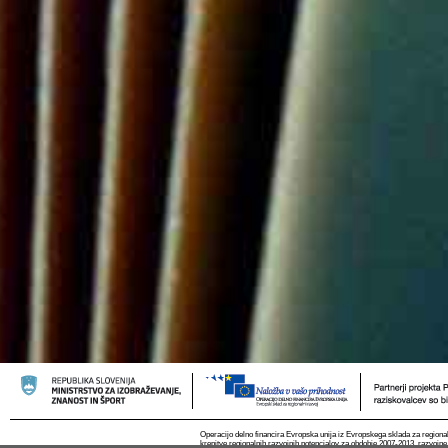
Operacijo delno financira Evropska unija iz Evropskega sklada za regional
krepitve regionalnih razvojnih potencialov za obdobje 2007-2013, razvojne