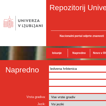
Repozitorij Unive
Nacionalni portal odprte znanosti
Iskanje
Napredno
Novo v R
Napredno
Vrsta gradiva:
Jezik: