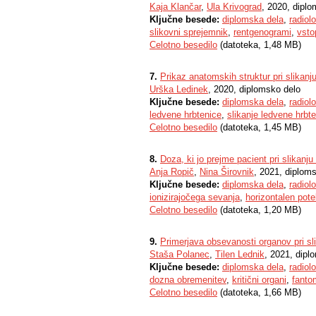
Kaja Klančar
,
Ula Krivograd
, 2020, dipl
Ključne besede:
diplomska dela
,
radiol
slikovni sprejemnik
,
rentgenogrami
,
vsto
Celotno besedilo
(datoteka, 1,48 MB)
7.
Prikaz anatomskih struktur pri slikanj
Urška Ledinek
, 2020, diplomsko delo
Ključne besede:
diplomska dela
,
radiol
ledvene hrbtenice
,
slikanje ledvene hrbt
Celotno besedilo
(datoteka, 1,45 MB)
8.
Doza, ki jo prejme pacient pri slikanj
Anja Ropič
,
Nina Širovnik
, 2021, diplom
Ključne besede:
diplomska dela
,
radiol
ionizirajočega sevanja
,
horizontalen pot
Celotno besedilo
(datoteka, 1,20 MB)
9.
Primerjava obsevanosti organov pri sli
Staša Polanec
,
Tilen Lednik
, 2021, dipl
Ključne besede:
diplomska dela
,
radiol
dozna obremenitev
,
kritični organi
,
fanto
Celotno besedilo
(datoteka, 1,66 MB)