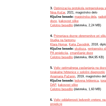
3.
Optimizacija protokola rentgenskega sl
Nina Kočar
, 2021, magistrsko delo
Ključne besede:
magistrska dela
,
radio
doze
,
kakovost slike
Celotno besedilo
(datoteka, 2,24 MB)
4.
Primerjava dozne obremenitve pri slikan
študija na fantomu
Klara Homar
,
Katja Zavodnik
, 2018, dip
Ključne besede:
skolioza
,
rentgensko sl
PA projekcija
,
zmanjšanje doze
Celotno besedilo
(datoteka, 864,95 KB)
5.
Vpliv optimalnega zaslanjanja na dozo
torakalne hrbtenice v splošni diagnostiki
Anamaria Pažanin
, 2019, magistrsko de
Ključne besede:
ledvena hrbtenica
,
tor
DAP
,
kakovost slike
Celotno besedilo
(datoteka, 1,60 MB)
6.
Vpliv oddaljenosti ledvenih vretenc na
projekciji