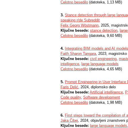
Celotno besedilo
(datoteka, 1,13 MB)
3.
Stance detection through large langua
speaking r/de Subreddit
Felix Georg Wöstmann
, 2025, magistrsk
Ključne besede:
stance detection
,
larg
Celotno besedilo
(datoteka, 9,60 MB)
4.
Integrating BIM models and AI models 
Faith Sharon Tangara
, 2023, magistrsko
Ključne besede:
civil engineering
,
maste
intelligence
,
large language models
Celotno besedilo
(datoteka, 4,65 MB)
5.
Prompt Engineering in User Interface
Faris Delić
, 2024, diplomsko delo
Ključne besede:
Artificial intelligence
,
P
Code quality
,
Software development
Celotno besedilo
(datoteka, 1,98 MB)
6.
First steps toward the compilation of
Jaka Čibej
, 2024, objavljeni znanstveni 
Ključne besede:
large language models