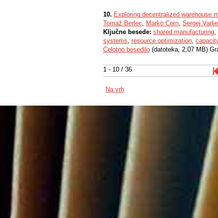
10.
Exploring decentralized warehouse 
Tomaž Berlec
,
Marko Corn
,
Sergej Varlj
Ključne besede:
shared manufacturing
,
systems
,
resource optimization
,
capacit
Celotno besedilo
(datoteka, 2,07 MB) Gr
1 - 10 / 36
Na vrh