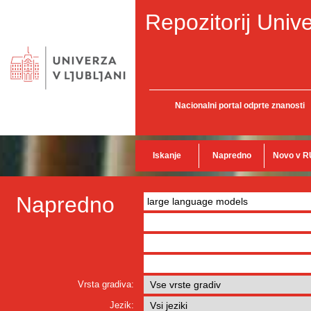
Repozitorij Unive
Nacionalni portal odprte znanosti
Iskanje
Napredno
Novo v R
Napredno
Vrsta gradiva:
Jezik: