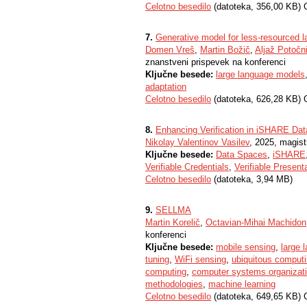
Celotno besedilo
(datoteka, 356,00 KB) 
7.
Generative model for less-resourced l
Domen Vreš
,
Martin Božič
,
Aljaž Potočn
znanstveni prispevek na konferenci
Ključne besede:
large language models
adaptation
Celotno besedilo
(datoteka, 626,28 KB) 
8.
Enhancing Verification in iSHARE Dat
Nikolay Valentinov Vasilev
, 2025, magist
Ključne besede:
Data Spaces
,
iSHARE
Verifiable Credentials
,
Verifiable Present
Celotno besedilo
(datoteka, 3,94 MB)
9.
SELLMA
Martin Korelič
,
Octavian-Mihai Machidon
konferenci
Ključne besede:
mobile sensing
,
large 
tuning
,
WiFi sensing
,
ubiquitous comput
computing
,
computer systems organizat
methodologies
,
machine learning
Celotno besedilo
(datoteka, 649,65 KB) 