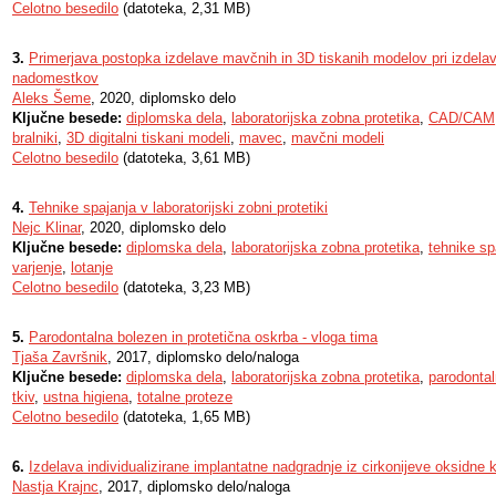
Celotno besedilo
(datoteka, 2,31 MB)
3.
Primerjava postopka izdelave mavčnih in 3D tiskanih modelov pri izdelav
nadomestkov
Aleks Šeme
, 2020, diplomsko delo
Ključne besede:
diplomska dela
,
laboratorijska zobna protetika
,
CAD/CAM
bralniki
,
3D digitalni tiskani modeli
,
mavec
,
mavčni modeli
Celotno besedilo
(datoteka, 3,61 MB)
4.
Tehnike spajanja v laboratorijski zobni protetiki
Nejc Klinar
, 2020, diplomsko delo
Ključne besede:
diplomska dela
,
laboratorijska zobna protetika
,
tehnike sp
varjenje
,
lotanje
Celotno besedilo
(datoteka, 3,23 MB)
5.
Parodontalna bolezen in protetična oskrba - vloga tima
Tjaša Završnik
, 2017, diplomsko delo/naloga
Ključne besede:
diplomska dela
,
laboratorijska zobna protetika
,
parodonta
tkiv
,
ustna higiena
,
totalne proteze
Celotno besedilo
(datoteka, 1,65 MB)
6.
Izdelava individualizirane implantatne nadgradnje iz cirkonijeve oksidne
Nastja Krajnc
, 2017, diplomsko delo/naloga