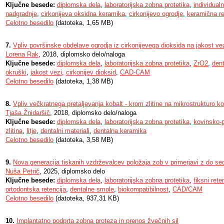
Ključne besede:
diplomska dela
,
laboratorijska zobna protetika
,
individual
nadgradnje
,
cirkonijeva oksidna keramika
,
cirkonijevo ogrodje
,
keramična re
Celotno besedilo
(datoteka, 1,65 MB)
7.
Vpliv površinske obdelave ogrodja iz cirkonijevega dioksida na jakost v
Lorena Rak
, 2018, diplomsko delo/naloga
Ključne besede:
diplomska dela
,
laboratorijska zobna protetika
,
ZrO2
,
den
okruški
,
jakost vezi
,
cirkonijev dioksid
,
CAD-CAM
Celotno besedilo
(datoteka, 1,38 MB)
8.
Vpliv večkratnega pretaljevanja kobalt - krom zlitine na mikrostrukturo 
Tjaša Žnidaršič
, 2018, diplomsko delo/naloga
Ključne besede:
diplomska dela
,
laboratorijska zobna protetika
,
kovinsko-
zlitina
,
litje
,
dentalni materiali
,
dentalna keramika
Celotno besedilo
(datoteka, 3,58 MB)
9.
Nova generacija tiskanih vzdrževalcev položaja zob v primerjavi z do se
Nuša Petrič
, 2025, diplomsko delo
Ključne besede:
diplomska dela
,
laboratorijska zobna protetika
,
fiksni rete
ortodontska retencija
,
dentalne smole
,
biokompatibilnost
,
CAD/CAM
Celotno besedilo
(datoteka, 937,31 KB)
10.
Implantatno podprta zobna proteza in prenos žvečnih sil