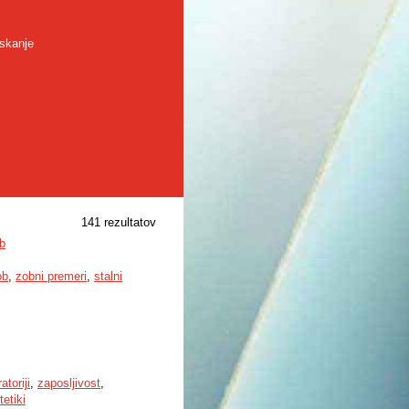
skanje
141 rezultatov
ob
ob
,
zobni premeri
,
stalni
atoriji
,
zaposljivost
,
tetiki