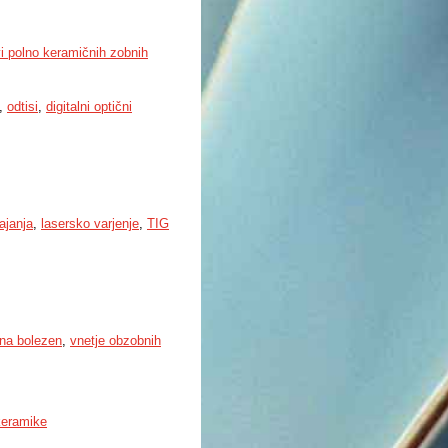
i polno keramičnih zobnih
,
odtisi
,
digitalni optični
ajanja
,
lasersko varjenje
,
TIG
lna bolezen
,
vnetje obzobnih
 keramike