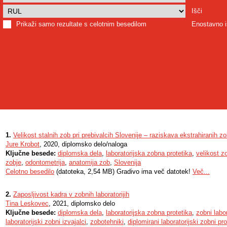
Išči
Prikaži samo rezultate s celotnim besedilom
Enostavno i
1.
Velikost stalnih zob pri prebivalcih Slovenije – raziskava ekstrahiranih z
Jure Krobot
, 2020, diplomsko delo/naloga
Ključne besede:
diplomska dela
,
laboratorijska zobna protetika
,
velikost z
zobje
,
odontometrija
,
anatomija zob
,
Slovenija
Celotno besedilo
(datoteka, 2,54 MB) Gradivo ima več datotek!
Več...
2.
Zaposljivost kadra v zobnih laboratorijih
Tina Leskovec
, 2021, diplomsko delo
Ključne besede:
diplomska dela
,
laboratorijska zobna protetika
,
zobni labor
laboratorijski zobni izvajalci
,
zobotehniki
,
diplomirani laboratorijski zobni pro