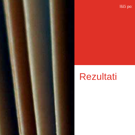
Išči po:
Rezultati