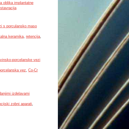
na oblika implantatne
stavracija
ezi s porculansko maso
talna keramika
,
retencija
,
kovinsko-porcelanske vezi
porcelanska vez
,
Co-Cr
danjimi izdelavami
ncijski zobni aparati
,