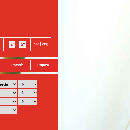
|
slv
eng
Pomoč
Prijava