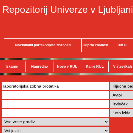
Repozitorij Univerze v Ljubljani
Nacionalni portal odprte znanosti
Odprta znanost
DiKUL
Iskanje
Napredno
Novo v RUL
Kaj je RUL
V številkah