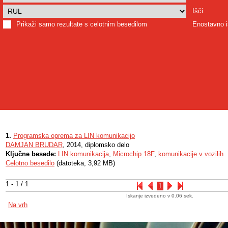
Išči
Prikaži samo rezultate s celotnim besedilom
Enostavno i
1.
Programska oprema za LIN komunikacijo
DAMJAN BRUDAR
, 2014, diplomsko delo
Ključne besede:
LIN komunikacija
,
Microchip 18F
,
komunikacije v vozilih
Celotno besedilo
(datoteka, 3,92 MB)
1 - 1 / 1
1
Iskanje izvedeno v 0.06 sek.
Na vrh