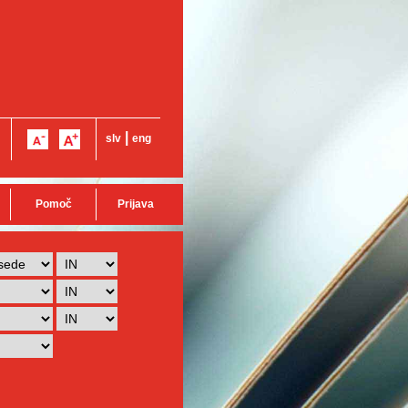
|
slv
eng
Pomoč
Prijava