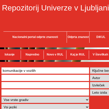
Repozitorij Univerze v Ljubljani
Nacionalni portal odprte znanosti
Odprta znanost
DiKUL
Iskanje
Napredno
Novo v RUL
Kaj je RUL
V številkah