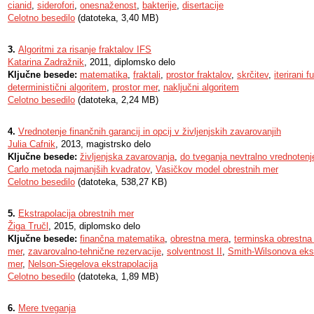
cianid
,
siderofori
,
onesnaženost
,
bakterije
,
disertacije
Celotno besedilo
(datoteka, 3,40 MB)
3.
Algoritmi za risanje fraktalov IFS
Katarina Zadražnik
, 2011, diplomsko delo
Ključne besede:
matematika
,
fraktali
,
prostor fraktalov
,
skrčitev
,
iterirani 
deterministični algoritem
,
prostor mer
,
naključni algoritem
Celotno besedilo
(datoteka, 2,24 MB)
4.
Vrednotenje finančnih garancij in opcij v življenjskih zavarovanjih
Julia Cafnik
, 2013, magistrsko delo
Ključne besede:
življenjska zavarovanja
,
do tveganja nevtralno vrednotenj
Carlo metoda najmanjših kvadratov
,
Vasičkov model obrestnih mer
Celotno besedilo
(datoteka, 538,27 KB)
5.
Ekstrapolacija obrestnih mer
Žiga Tručl
, 2015, diplomsko delo
Ključne besede:
finančna matematika
,
obrestna mera
,
terminska obrestna
mer
,
zavarovalno-tehnične rezervacije
,
solventnost II
,
Smith-Wilsonova ekst
mer
,
Nelson-Siegelova ekstrapolacija
Celotno besedilo
(datoteka, 1,89 MB)
6.
Mere tveganja