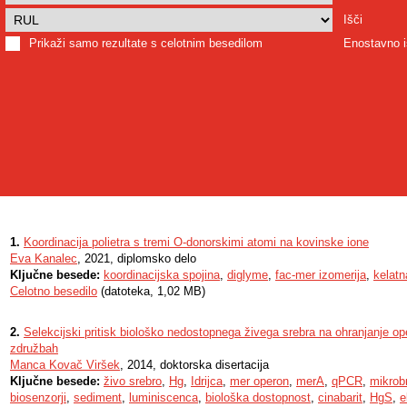
Išči
Prikaži samo rezultate s celotnim besedilom
Enostavno i
1.
Koordinacija polietra s tremi O-donorskimi atomi na kovinske ione
Eva Kanalec
, 2021, diplomsko delo
Ključne besede:
koordinacijska spojina
,
diglyme
,
fac-mer izomerija
,
kelat
Celotno besedilo
(datoteka, 1,02 MB)
2.
Selekcijski pritisk biološko nedostopnega živega srebra na ohranjanje o
združbah
Manca Kovač Viršek
, 2014, doktorska disertacija
Ključne besede:
živo srebro
,
Hg
,
Idrijca
,
mer operon
,
merA
,
qPCR
,
mikrob
biosenzorji
,
sediment
,
luminiscenca
,
biološka dostopnost
,
cinabarit
,
HgS
,
e