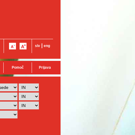
|
slv
eng
Pomoč
Prijava