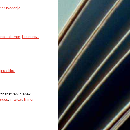
 mer tveganja
tnostnih mer
,
Fourierovi
jna slika.
i znanstveni članek
urces
,
marker
,
k-mer