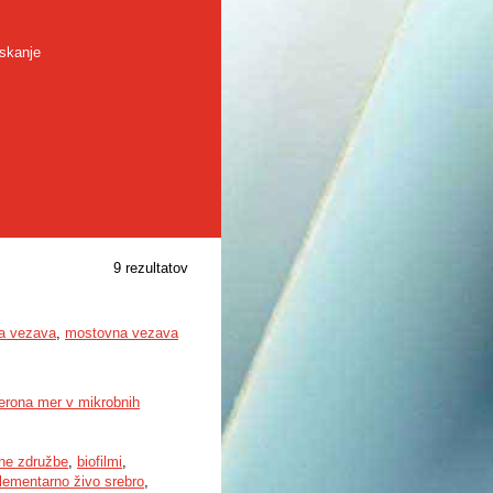
skanje
9 rezultatov
na vezava
,
mostovna vezava
perona mer v mikrobnih
ne združbe
,
biofilmi
,
lementarno živo srebro
,