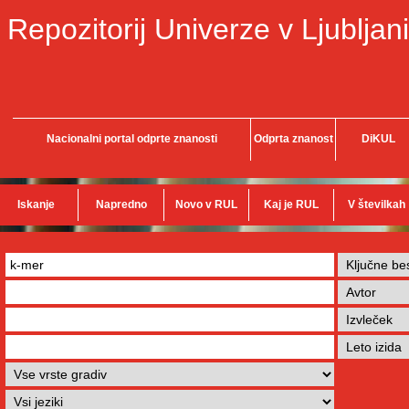
Repozitorij Univerze v Ljubljani
Nacionalni portal odprte znanosti
Odprta znanost
DiKUL
Iskanje
Napredno
Novo v RUL
Kaj je RUL
V številkah