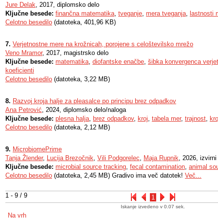
Jure Delak
, 2017, diplomsko delo
Ključne besede:
finančna matematika
,
tveganje
,
mera tveganja
,
lastnosti
Celotno besedilo
(datoteka, 401,96 KB)
7.
Verjetnostne mere na krožnicah, porojene s celoštevilsko mrežo
Veno Mramor
, 2017, magistrsko delo
Ključne besede:
matematika
,
diofantske enačbe
,
šibka konvergenca verje
koeficienti
Celotno besedilo
(datoteka, 3,22 MB)
8.
Razvoj kroja halje za pleasalce po principu brez odpadkov
Ana Petrović
, 2024, diplomsko delo/naloga
Ključne besede:
plesna halja
,
brez odpadkov
,
kroj
,
tabela mer
,
trajnost
,
kro
Celotno besedilo
(datoteka, 2,12 MB)
9.
MicrobiomePrime
Tanja Žlender
,
Lucija Brezočnik
,
Vili Podgorelec
,
Maja Rupnik
, 2026, izvirn
Ključne besede:
microbial source tracking
,
fecal contamination
,
animal so
Celotno besedilo
(datoteka, 2,45 MB) Gradivo ima več datotek!
Več...
1 - 9 / 9
1
Iskanje izvedeno v 0.07 sek.
Na vrh